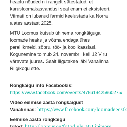
heaolu nõuded nii rangelt sätestatud, et
karusloomakasvandusi seal enam ei eksisteeri.
Viimati on lubanud farmid keelustada ka Norra
alates aastast 2025.
MTÜ Loomus kutsub ühinema rongkäiguga
loomade heaks ja võtma endaga ühes
pereliikmeid, sõpru, töö- ja koolikaaslasi.
Kogunemine toimub 24. novembril kell 12 Viru
väravate juures. Sealt liigutakse läbi Vanalinna
Riigikogu ette.
Rongkäigu info Facebookis:
https://www.facebook.com/events/478619425960275/
Video eelmise aasta rongkäigust
https://www.facebook.com/loomadeeestk
Vanalinnas:
Eelmise aasta rongkäigu
http://loomus.ee/fotod-ule-300-inimese-
fotod: