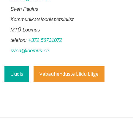
Sven Paulus
Kommunikatsioonispetsialist
MTÜ Loomus
telefon:
+372 56731072
sven@loomus.ee
Uudis
Vabaühenduste Liidu Liige