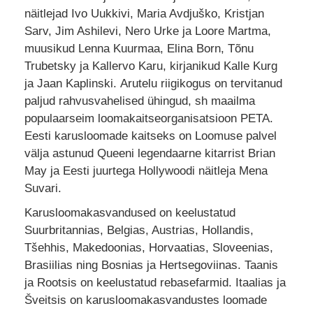
näitlejad Ivo Uukkivi, Maria Avdjuško, Kristjan
Sarv, Jim Ashilevi, Nero Urke ja Loore Martma,
muusikud Lenna Kuurmaa, Elina Born, Tõnu
Trubetsky ja Kallervo Karu, kirjanikud Kalle Kurg
ja Jaan Kaplinski. Arutelu riigikogus on tervitanud
paljud rahvusvahelised ühingud, sh maailma
populaarseim loomakaitseorganisatsioon PETA.
Eesti karusloomade kaitseks on Loomuse palvel
välja astunud Queeni legendaarne kitarrist Brian
May ja Eesti juurtega Hollywoodi näitleja Mena
Suvari.
Karusloomakasvandused on keelustatud
Suurbritannias, Belgias, Austrias, Hollandis,
Tšehhis, Makedoonias, Horvaatias, Sloveenias,
Brasiilias ning Bosnias ja Hertsegoviinas. Taanis
ja Rootsis on keelustatud rebasefarmid. Itaalias ja
Šveitsis on karusloomakasvandustes loomade