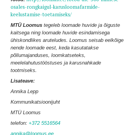
osales-rongkaigul-karusloomafarmide-
keelustamise-toetamiseks/
MTÜ Loomus
tegeleb loomade huvide ja õiguste
kaitsega ning loomade huvide esindamisega
ühiskondlikes aruteludes. Loomus seisab eelkõige
nende loomade eest, keda kasutatakse
põllumajanduses, loomkatseteks,
meelelahutustööstuses ja karusnahkade
tootmiseks.
Lisateave:
Annika Lepp
Kommunikatsioonijuht
MTÜ Loomus
telefon:
+372 5516564
annika@loomus.ee