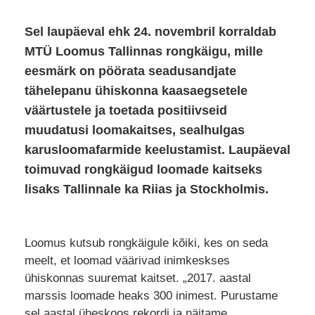
Sel laupäeval ehk 24. novembril korraldab
MTÜ Loomus Tallinnas rongkäigu, mille
eesmärk on pöörata seadusandjate
tähelepanu ühiskonna kaasaegsetele
väärtustele ja toetada positiivseid
muudatusi loomakaitses, sealhulgas
karusloomafarmide keelustamist. Laupäeval
toimuvad rongkäigud loomade kaitseks
lisaks Tallinnale ka Riias ja Stockholmis.
Loomus kutsub rongkäigule kõiki, kes on seda
meelt, et loomad väärivad inimkeskses
ühiskonnas suuremat kaitset. „2017. aastal
marssis loomade heaks 300 inimest. Purustame
sel aastal üheskoos rekordi ja näitame