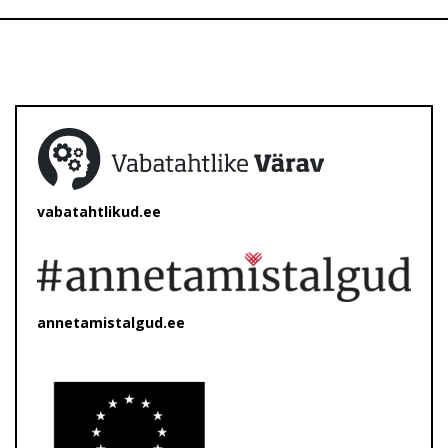
vabatahtlikud.ee
annetamistalgud.ee