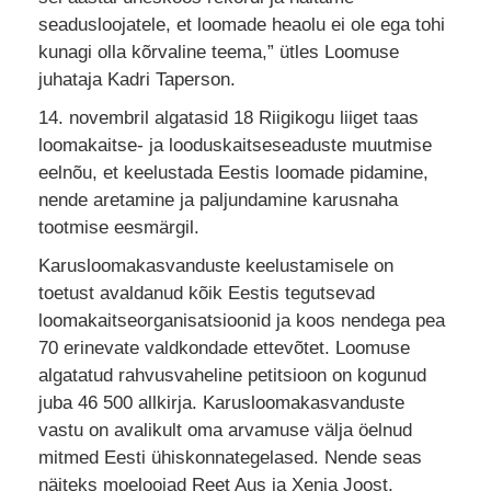
seadusloojatele, et loomade heaolu ei ole ega tohi
kunagi olla kõrvaline teema,” ütles Loomuse
juhataja Kadri Taperson.
14. novembril algatasid 18 Riigikogu liiget taas
loomakaitse- ja looduskaitseseaduste muutmise
eelnõu, et keelustada Eestis loomade pidamine,
nende aretamine ja paljundamine karusnaha
tootmise eesmärgil.
Karusloomakasvanduste keelustamisele on
toetust avaldanud kõik Eestis tegutsevad
loomakaitseorganisatsioonid ja koos nendega pea
70 erinevate valdkondade ettevõtet. Loomuse
algatatud rahvusvaheline petitsioon on kogunud
juba 46 500 allkirja. Karusloomakasvanduste
vastu on avalikult oma arvamuse välja öelnud
mitmed Eesti ühiskonnategelased. Nende seas
näiteks moeloojad Reet Aus ja Xenia Joost,