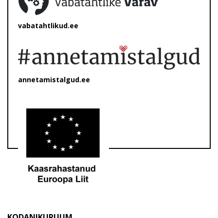
vabatahtlikud.ee
annetamistalgud.ee
KODANIKURUUM