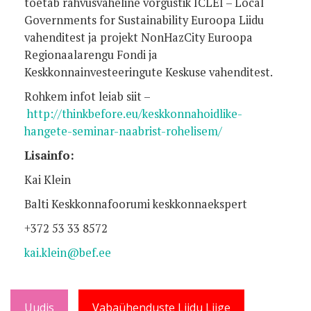
toetab rahvusvaheline võrgustik ICLEI – Local
Governments for Sustainability Euroopa Liidu
vahenditest ja projekt NonHazCity Euroopa
Regionaalarengu Fondi ja
Keskkonnainvesteeringute Keskuse vahenditest.
Rohkem infot leiab siit –
http://thinkbefore.eu/keskkonnahoidlike-
hangete-seminar-naabrist-rohelisem/
Lisainfo:
Kai Klein
Balti Keskkonnafoorumi keskkonnaekspert
+372 53 33 8572
kai.klein@bef.ee
Uudis
Vabaühenduste Liidu Liige