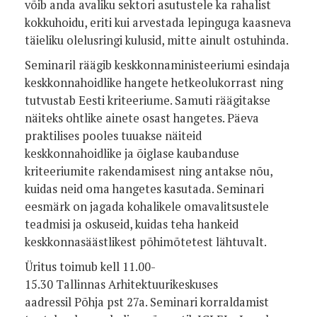
võib anda avaliku sektori asutustele ka rahalist
kokkuhoidu, eriti kui arvestada lepinguga kaasneva
täieliku olelusringi kulusid, mitte ainult ostuhinda.
Seminaril räägib keskkonnaministeeriumi esindaja
keskkonnahoidlike hangete hetkeolukorrast ning
tutvustab Eesti kriteeriume. Samuti räägitakse
näiteks ohtlike ainete osast hangetes. Päeva
praktilises pooles tuuakse näiteid
keskkonnahoidlike ja õiglase kaubanduse
kriteeriumite rakendamisest ning antakse nõu,
kuidas neid oma hangetes kasutada. Seminari
eesmärk on jagada kohalikele omavalitsustele
teadmisi ja oskuseid, kuidas teha hankeid
keskkonnasäästlikest põhimõtetest lähtuvalt.
Üritus toimub kell 11.00-
15.30 Tallinnas Arhitektuurikeskuses
aadressil Põhja pst 27a. Seminari korraldamist