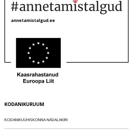
annetamistalgud.ee
KODANIKURUUM
KODANIKUÜHISKONNA NÄDALAKIRI