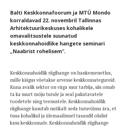
Balti Keskkonnafoorum ja MTÜ Mondo
korraldavad 22. novembril Tallinnas
Arhitektuurikeskuses kohalikele
omavalitsustele suunatud
keskkonnahoidlike hangete seminari
„Naabrist rohelisem“.
Keskkonnahoidlik riigihange on hankemenetlus,
mille käigus võetakse arvesse keskkonnategureid.
Kuna avalik sektor on väga suur tarbija, siis omab
ta ka suurt mõju turule ja seal pakutavatele
toodetele ning teenustele. Keskkonnahoidlik
riigihange kasutab nutikalt seda turuvõimu ära, et
tuua kohalikul ja ülemaailmsel tasandil olulist
kasu keskkonnale. Keskkonnahoidlik riigihange