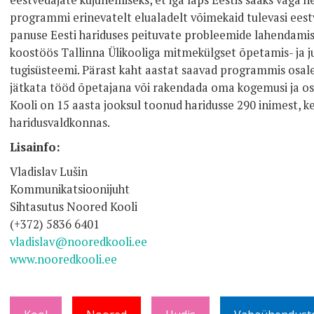
eestvedajate kujunemiseks, et iga laps Eestis saaks väga he
programmi erinevatelt elualadelt võimekaid tulevasi eest
panuse Eesti hariduses peituvate probleemide lahendami
koostöös Tallinna Ülikooliga mitmekülgset õpetamis- ja j
tugisüsteemi. Pärast kaht aastat saavad programmis osale
jätkata tööd õpetajana või rakendada oma kogemusi ja osk
Kooli on 15 aasta jooksul toonud haridusse 290 inimest, ke
haridusvaldkonnas.
Lisainfo:
Vladislav Lušin
Kommunikatsioonijuht
Sihtasutus Noored Kooli
(+372) 5836 6401
vladislav@nooredkooli.ee
www.nooredkooli.ee