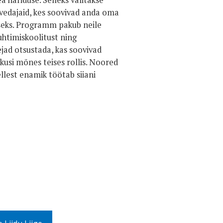
a hariduse. Selleks valitakse
vedajaid, kes soovivad anda oma
seks. Programm pakub neile
uhtimiskoolitust ning
jad otsustada, kas soovivad
usi mõnes teises rollis. Noored
llest enamik töötab siiani