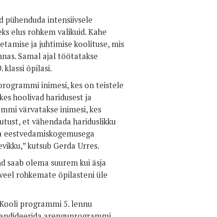
d pühenduda intensiivsele
eks elus rohkem valikuid. Kahe
etamise ja juhtimise koolituse, mis
nas. Samal ajal töötatakse
klassi õpilasi.
programmi inimesi, kes on teistele
es hoolivad haridusest ja
ammi värvatakse inimesi, kes
utust, et vähendada hariduslikku
 ja eestvedamiskogemusega
vikku,” kutsub Gerda Urres.
nd saab olema suurem kui äsja
a veel rohkemate õpilasteni üle
Kooli programmi 5. lennu
 kandideerida arenguprogrammi