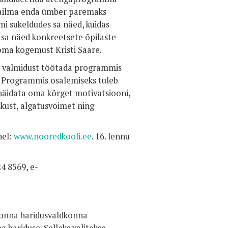
maailma enda ümber paremaks
mi sukeldudes sa näed, kuidas
 sa näed konkreetsete õpilaste
 oma kogemust Kristi Saare.
ng valmidust töötada programmis
. Programmis osalemiseks tuleb
 näidata oma kõrget motivatsiooni,
oskust, algatusvõimet ning
hel:
www.nooredkooli.ee
. 16. lennu
4 8569, e-
onna haridusvaldkonna