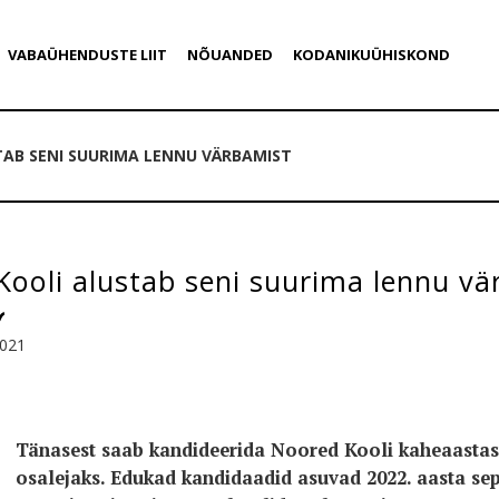
VABAÜHENDUSTE LIIT
NÕUANDED
KODANIKUÜHISKOND
AB SENI SUURIMA LENNU VÄRBAMIST
ooli alustab seni suurima lennu vä
2021
Tänasest saab kandideerida Noored Kooli kaheaasta
osalejaks. Edukad kandidaadid asuvad 2022. aasta se