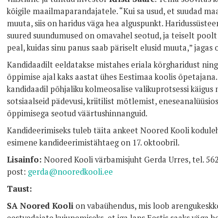
kõigile maailmaparandajatele. “Kui sa usud, et suudad 
muuta, siis on haridus väga hea alguspunkt. Haridussüstee
suured suundumused on omavahel seotud, ja teiselt poolt
peal, kuidas sinu panus saab päriselt elusid muuta,” jagas
Kandidaadilt eeldatakse mistahes eriala kõrgharidust ni
õppimise ajal kaks aastat ühes Eestimaa koolis õpetajana
kandidaadil põhjaliku kolmeosalise valikuprotsessi käigus
sotsiaalseid pädevusi, kriitilist mõtlemist, eneseanalüüsi
õppimisega seotud väärtushinnanguid.
Kandideerimiseks tuleb täita ankeet Noored Kooli kodule
esimene kandideerimistähtaeg on 17. oktoobril.
Lisainfo:
Noored Kooli värbamisjuht Gerda Urres, tel. 562
post:
gerda@nooredkooli.ee
Taust:
SA Noored Kooli
on vabaühendus, mis loob arengukeskk