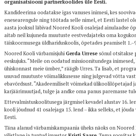
organisatsiooni partnerkoolides üle Eesti.
Kandideerima oodatakse igas vanuses inimesi, kes sooviva
enesearengule ning töötada selle nimel, et Eesti lastel ol
aasta jooksul läbivad Noored Kooli osalejad ainulaadse õp
aitab neil kujuneda muutuste eestvedajateks oma kogukon
täiskoormusega üldhariduskoolis, õpetades peamiselt 1.–9. 
Noored Kooli värbamisjuhi
Gerda Urrese
sõnul otsitakse 
eeskujuks. “Meile on oodatud missioonitundega inimesed, k
ühiskonnast meie ümber,” räägib Urres. Ta lisab, et progr
usuvad muutuste võimalikkusesse ning julgevad võtta vast
ebavõrdsust. “Akadeemiliselt võimekad ülikoolilõpetajad
karjäärimuutjad, tulge ja andke oma panus paremasse tule
Ettevalmistuskoolitusega järgmisel kevadel alustav 16. le
kooli jõudnud 41 osalejaga 15. lend – ikka selleks, et jõud
Eesti.
Täna alanud värbamiskampaania üheks näoks on Noored 
vilistlane ja tuntud investor
Kristi Saare
. Tema soovitas