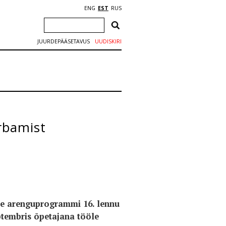
ENG
EST
RUS
JUURDEPÄÄSETAVUS
UUDISKIRI
rbamist
se arenguprogrammi 16. lennu
ptembris õpetajana tööle