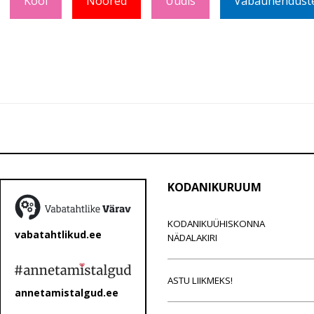
Kool
Noored
Uudis
Vabaühenduste 
KODANIKURUUM
KODANIKUÜHISKONNA
vabatahtlikud.ee
NÄDALAKIRI
ASTU LIIKMEKS!
annetamistalgud.ee