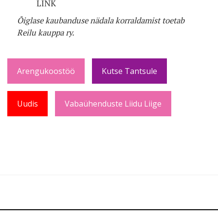
LINK
Õiglase kaubanduse nädala korraldamist toetab
Reilu kauppa ry.
Arengukoostöö
Kutse Tantsule
Uudis
Vabaühenduste Liidu Liige