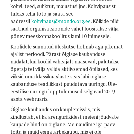
kohvi, teed, suhkrut, maiustusi jne. Kohvipausist
tuleks teha foto ja saata see
aadressil
kohvipaus@mondo.org.ee
. Kõikide pildi
saatnud organisatsioonide vahel loositakse välja
põnev meeskonnakoolitus kuni 10 inimesele.
Koolidele suunatud üleskutse hõlmab aga pikemat
ajalist perioodi. Pärast õiglase kaubanduse
nädalat, kui koolid vaheajalt naasevad, palutakse
õpetajatel välja valida aktiivsemad õpilased, kes
viiksid oma klassikaaslaste seas läbi õiglase
kaubanduse teadlikkust puudutava uuringu. Üle-
eestilise uuringu lõpptulemused selguvad 2019.
aasta veebruaris.
Õiglase kaubandus on kauplemisviis, mis
kindlustab, et ka arenguriikidest meieni jõudvate
kaupade hind on õiglane. Me naudime iga päev
toitu ja muid esmatarbekaupu, mis ei ole