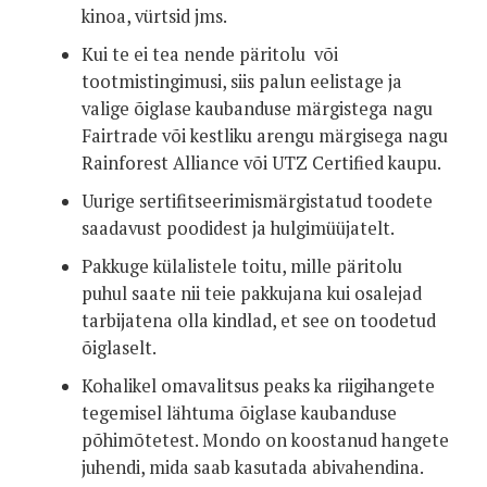
kinoa, vürtsid jms.
Kui te ei tea nende päritolu või
tootmistingimusi, siis palun eelistage ja
valige õiglase kaubanduse märgistega nagu
Fairtrade või kestliku arengu märgisega nagu
Rainforest Alliance või UTZ Certified kaupu.
Uurige sertifitseerimismärgistatud toodete
saadavust poodidest ja hulgimüüjatelt.
Pakkuge külalistele toitu, mille päritolu
puhul saate nii teie pakkujana kui osalejad
tarbijatena olla kindlad, et see on toodetud
õiglaselt.
Kohalikel omavalitsus peaks ka riigihangete
tegemisel lähtuma õiglase kaubanduse
põhimõtetest. Mondo on koostanud hangete
juhendi, mida saab kasutada abivahendina.