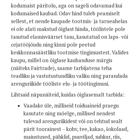
kodumaist päritolu, aga on sageli odavamad kui
kodumaised kaubad. Odav hind tuleb peamiselt
sellest, et nende kaupade tootmis- ja tarneahelas
ei ole alati makstud õiglast hinda, töölistele pole
tasutud elamisväärset tasu, kasutatud on laps- või
orjatööjõudu ning kinni pole peetud
keskkonnasäästliku tootmise tingimustest. Valides
kaupu, millel on õiglase kaubanduse märgis
(näiteks Fairtrade), saame tarbijatena teha
teadliku ja vastutustundliku valiku ning parandada
arenguriikide tööliste elu- ja töötingimusi.
Lihtsaid näpunäiteid, kuidas õiglasemalt tarbida:
Vaadake üle, milliseid toiduaineid praegu
kasutate ning mõelge, millised nendest
tulevad arenguriikidest või on tehtud sealt
pärit toorainest – kohv, tee, kakao, šokolaad,
maiustused, pähklid, puuviljad, suhkur, riis,