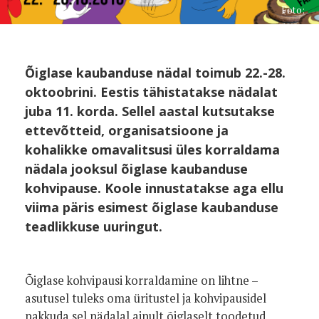
Foto:
Õiglase kaubanduse nädal toimub 22.-28.
oktoobrini. Eestis tähistatakse nädalat
juba 11. korda. Sellel aastal kutsutakse
ettevõtteid, organisatsioone ja
kohalikke omavalitsusi üles korraldama
nädala jooksul õiglase kaubanduse
kohvipause. Koole innustatakse aga ellu
viima päris esimest õiglase kaubanduse
teadlikkuse uuringut.
Õiglase kohvipausi korraldamine on lihtne –
asutusel tuleks oma üritustel ja kohvipausidel
pakkuda sel nädalal ainult õiglaselt toodetud