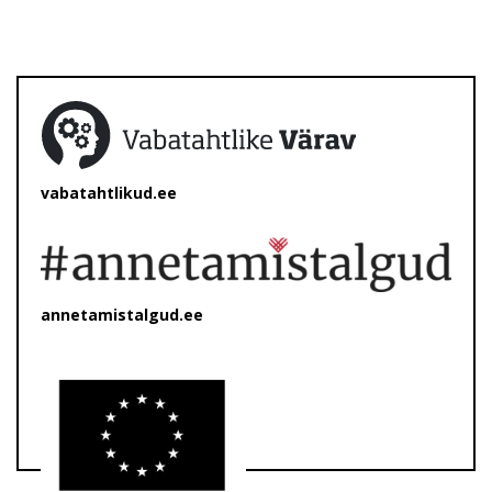
vabatahtlikud.ee
annetamistalgud.ee