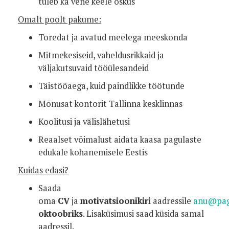
tuleb ka vene keele oskus
Omalt poolt pakume:
Toredat ja avatud meelega meeskonda
Mitmekesiseid, vaheldusrikkaid ja
väljakutsuvaid tööülesandeid
Täistööaega, kuid paindlikke töötunde
Mõnusat kontorit Tallinna kesklinnas
Koolitusi ja välislähetusi
Reaalset võimalust aidata kaasa pagulaste
edukale kohanemisele Eestis
Kuidas edasi?
Saada
oma
CV
ja
motivatsioonikiri
aadressile
anu@pagu
oktoobriks
. Lisaküsimusi saad küsida samal
aadressil.