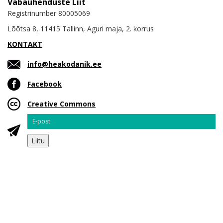
Vabaühenduste Liit
Registrinumber 80005069
Lõõtsa 8, 11415 Tallinn, Aguri maja, 2. korrus
KONTAKT
info@heakodanik.ee
Facebook
Creative Commons
Email
Liitu