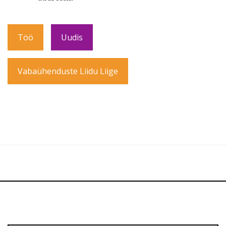
Töö
Uudis
Vabaühenduste Liidu Liige