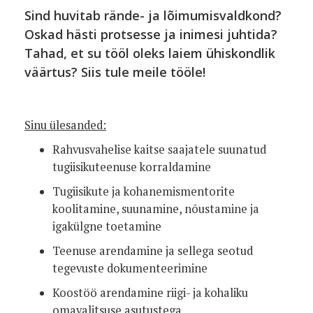
Sind huvitab rände- ja lõimumisvaldkond?
Oskad hästi protsesse ja inimesi juhtida?
Tahad, et su tööl oleks laiem ühiskondlik
väärtus? Siis tule meile tööle!
Sinu ülesanded:
Rahvusvahelise kaitse saajatele suunatud
tugiisikuteenuse korraldamine
Tugiisikute ja kohanemismentorite
koolitamine, suunamine, nõustamine ja
igakülgne toetamine
Teenuse arendamine ja sellega seotud
tegevuste dokumenteerimine
Koostöö arendamine riigi- ja kohaliku
omavalitsuse asutustega