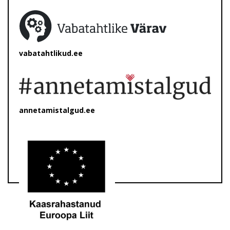
vabatahtlikud.ee
annetamistalgud.ee