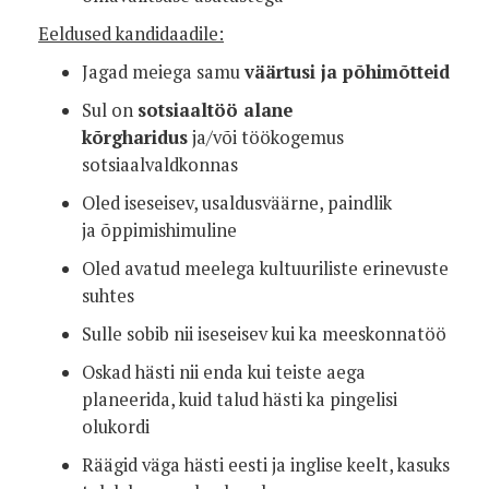
Eeldused kandidaadile:
Jagad meiega samu
väärtusi ja põhimõtteid
Sul on
sotsiaaltöö alane
kõrgharidus
ja/või töökogemus
sotsiaalvaldkonnas
Oled iseseisev, usaldusväärne, paindlik
ja õppimishimuline
Oled avatud meelega kultuuriliste erinevuste
suhtes
Sulle sobib nii iseseisev kui ka meeskonnatöö
Oskad hästi nii enda kui teiste aega
planeerida, kuid talud hästi ka pingelisi
olukordi
Räägid väga hästi eesti ja inglise keelt, kasuks