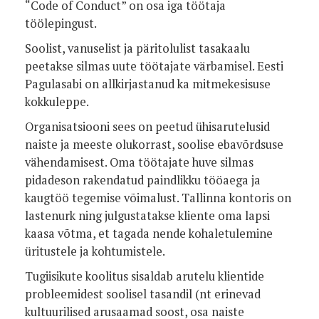
“Code of Conduct” on osa iga töötaja
töölepingust.
Soolist, vanuselist ja päritolulist tasakaalu
peetakse silmas uute töötajate värbamisel. Eesti
Pagulasabi on allkirjastanud ka mitmekesisuse
kokkuleppe.
Organisatsiooni sees on peetud ühisarutelusid
naiste ja meeste olukorrast, soolise ebavõrdsuse
vähendamisest. Oma töötajate huve silmas
pidadeson rakendatud paindlikku tööaega ja
kaugtöö tegemise võimalust. Tallinna kontoris on
lastenurk ning julgustatakse kliente oma lapsi
kaasa võtma, et tagada nende kohaletulemine
üritustele ja kohtumistele.
Tugiisikute koolitus sisaldab arutelu klientide
probleemidest soolisel tasandil (nt erinevad
kultuurilised arusaamad soost, osa naiste