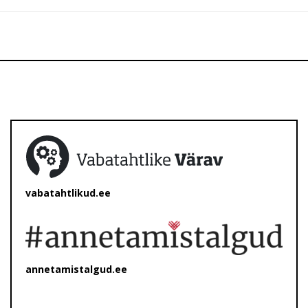
vabatahtlikud.ee
annetamistalgud.ee