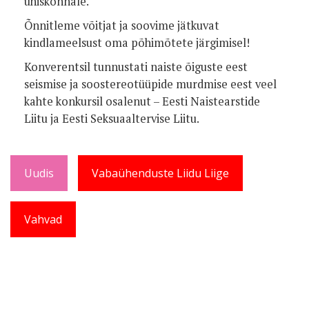
ühiskonnale.
Õnnitleme võitjat ja soovime jätkuvat
kindlameelsust oma põhimõtete järgimisel!
Konverentsil tunnustati naiste õiguste eest
seismise ja soostereotüüpide murdmise eest veel
kahte konkursil osalenut – Eesti Naistearstide
Liitu ja Eesti Seksuaaltervise Liitu.
Uudis
Vabaühenduste Liidu Liige
Vahvad