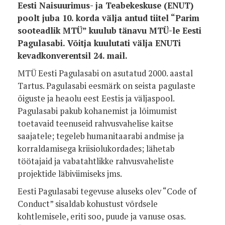
Eesti Naisuurimus- ja Teabekeskuse (ENUT)
poolt juba 10. korda välja antud tiitel “Parim
sooteadlik MTÜ” kuulub tänavu MTÜ-le Eesti
Pagulasabi. Võitja kuulutati välja ENUTi
kevadkonverentsil 24. mail.
MTÜ Eesti Pagulasabi on asutatud 2000. aastal
Tartus. Pagulasabi eesmärk on seista pagulaste
õiguste ja heaolu eest Eestis ja väljaspool.
Pagulasabi pakub kohanemist ja lõimumist
toetavaid teenuseid rahvusvahelise kaitse
saajatele; tegeleb humanitaarabi andmise ja
korraldamisega kriisiolukordades; lähetab
töötajaid ja vabatahtlikke rahvusvaheliste
projektide läbiviimiseks jms.
Eesti Pagulasabi tegevuse aluseks olev “Code of
Conduct” sisaldab kohustust võrdsele
kohtlemisele, eriti soo, puude ja vanuse osas.