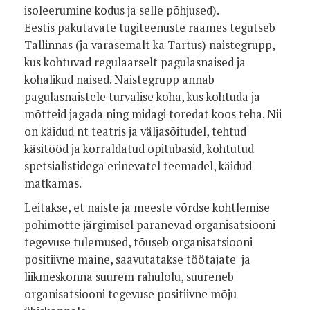
isoleerumine kodus ja selle põhjused).
Eestis pakutavate tugiteenuste raames tegutseb
Tallinnas (ja varasemalt ka Tartus) naistegrupp,
kus kohtuvad regulaarselt pagulasnaised ja
kohalikud naised. Naistegrupp annab
pagulasnaistele turvalise koha, kus kohtuda ja
mõtteid jagada ning midagi toredat koos teha. Nii
on käidud nt teatris ja väljasõitudel, tehtud
käsitööd ja korraldatud õpitubasid, kohtutud
spetsialistidega erinevatel teemadel, käidud
matkamas.
Leitakse, et naiste ja meeste võrdse kohtlemise
põhimõtte järgimisel paranevad organisatsiooni
tegevuse tulemused, tõuseb organisatsiooni
positiivne maine, saavutatakse töötajate ja
liikmeskonna suurem rahulolu, suureneb
organisatsiooni tegevuse positiivne mõju