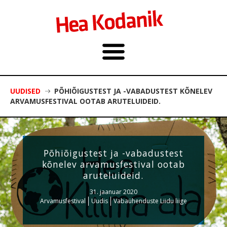
UUDISED
PÕHIÕIGUSTEST JA -VABADUSTEST KÕNELEV
ARVAMUSFESTIVAL OOTAB ARUTELUIDEID.
Põhiõigustest ja -vabadustest
kõnelev arvamusfestival ootab
aruteluideid.
31. jaanuar 2020
Arvamusfestival
Uudis
Vabaühenduste Liidu liige