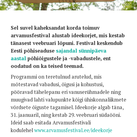
Foto:
Sel suvel kaheksandat korda toimuv
arvamusfestival alustab ideekorjet, mis kestab
tänasest veebruari lõpuni. Festival keskendub
Eesti põhiseaduse
sajandal sünnipäeva
aastal
põhiõigustele ja -vabadustele, ent
oodatud on ka teised teemad.
Programmi on teretulnud arutelud, mis
mõtestavad vabadusi, õigusi ja kohustusi,
pööravad tähelepanu eri vanuserühmadele ning
muugivad lahti valupunkte kõigi ühiskonnaliikmete
võrdsete õiguste tagamisel. Ideekorje algab täna,
31. jaanuaril, ning kestab 29. veebruari südaööni.
Ideid saab esitada Arvamusfestivali
kodulehel
www.arvamusfestival.ee/ideekorje