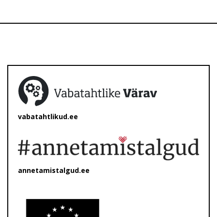
vabatahtlikud.ee
annetamistalgud.ee