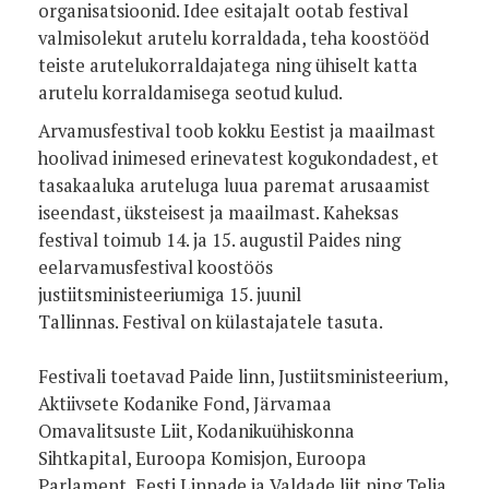
organisatsioonid. Idee esitajalt ootab festival
valmisolekut arutelu korraldada, teha koostööd
teiste arutelukorraldajatega ning ühiselt katta
arutelu korraldamisega seotud kulud.
Arvamusfestival toob kokku Eestist ja maailmast
hoolivad inimesed erinevatest kogukondadest, et
tasakaaluka aruteluga luua paremat arusaamist
iseendast, üksteisest ja maailmast. Kaheksas
festival toimub 14. ja 15. augustil Paides ning
eelarvamusfestival koostöös
justiitsministeeriumiga 15. juunil
Tallinnas. Festival on külastajatele tasuta.
Festivali toetavad Paide linn, Justiitsministeerium,
Aktiivsete Kodanike Fond, Järvamaa
Omavalitsuste Liit, Kodanikuühiskonna
Sihtkapital, Euroopa Komisjon, Euroopa
Parlament, Eesti Linnade ja Valdade liit ning Telia.