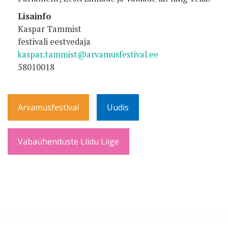
Lisainfo
Kaspar Tammist
festivali eestvedaja
kaspar.tammist@arvamusfestival.ee
58010018
Arvamusfestival
Uudis
Vabaühenduste Liidu Liige