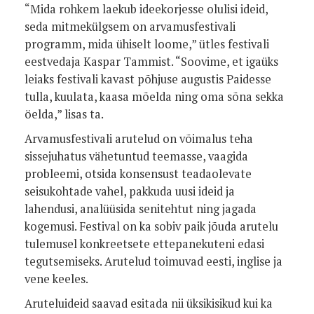
“Mida rohkem laekub ideekorjesse olulisi ideid,
seda mitmekülgsem on arvamusfestivali
programm, mida ühiselt loome,” ütles festivali
eestvedaja Kaspar Tammist. “Soovime, et igaüks
leiaks festivali kavast põhjuse augustis Paidesse
tulla, kuulata, kaasa mõelda ning oma sõna sekka
öelda,” lisas ta.
Arvamusfestivali arutelud on võimalus teha
sissejuhatus vähetuntud teemasse, vaagida
probleemi, otsida konsensust teadaolevate
seisukohtade vahel, pakkuda uusi ideid ja
lahendusi, analüüsida senitehtut ning jagada
kogemusi. Festival on ka sobiv paik jõuda arutelu
tulemusel konkreetsete ettepanekuteni edasi
tegutsemiseks. Arutelud toimuvad eesti, inglise ja
vene keeles.
Aruteluideid saavad esitada nii üksikisikud kui ka