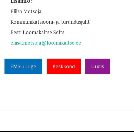
Lisainfo:
Eliisa Metsoja
Kommunikatsiooni- ja turundusjuht
Eesti Loomakaitse Selts
eliisa.metsoja@loomakaitse.ee
EMSLi Liige
Keskkond
Uudis