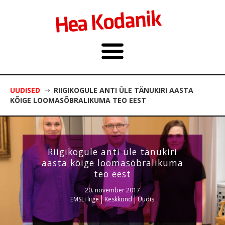
UUDISED
RIIGIKOGULE ANTI ÜLE TÄNUKIRI AASTA
KÕIGE LOOMASÕBRALIKUMA TEO EEST
Riigikogule anti üle tänukiri
aasta kõige loomasõbralikuma
teo eest
20. november 2017
EMSLi liige
Keskkond
Uudis