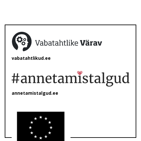
vabatahtlikud.ee
annetamistalgud.ee