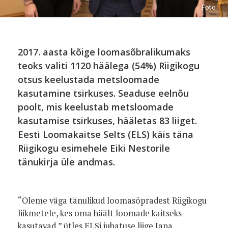
Foto:
2017. aasta kõige loomasõbralikumaks
teoks valiti 1120 häälega (54%) Riigikogu
otsus keelustada metsloomade
kasutamine tsirkuses. Seaduse eelnõu
poolt, mis keelustab metsloomade
kasutamise tsirkuses, hääletas 83 liiget.
Eesti Loomakaitse Selts (ELS) käis täna
Riigikogu esimehele Eiki Nestorile
tänukirja üle andmas.
“Oleme väga tänulikud loomasõpradest Riigikogu
liikmetele, kes oma häält loomade kaitseks
kasutavad,” ütles ELSi juhatuse liige Jana