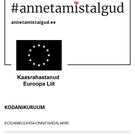
annetamistalgud.ee
KODANIKURUUM
KODANIKUÜHISKONNA NÄDALAKIRI