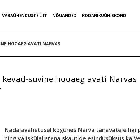
VABAÜHENDUSTE LIIT
NÕUANDED
KODANIKUÜHISKOND
INE HOOAEG AVATI NARVAS
e kevad-suvine hooaeg avati Narvas
Nädalavahetusel kogunes Narva tänavatele ligi p
ning väliskülalistena skautide esindusüksus ka V