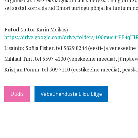
sirgumist aktiivseteks kogukonna liikmeteks. Ühing on 1200
sel aastal korraldatud Emori uuringu põhjal ka tuntuim n
Fotod
(autor Karin Meikas):
https://drive.google.com/drive/folders/100muc4rPE4q
Lisainfo: Sofija Fisher, tel 5829 8244 (eesti- ja venekeelne
Mihhail Tint, tel 5597 4100 (venekeelne meedia), Jüripäe
Kristjan Pomm, tel 509 7110 (eestikeelne meedia), peaska
Uudis
Vabaühenduste Liidu Liige