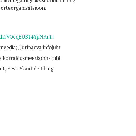
 liikmega riigi üks suurimaid ning
oorteorganisatsioon.
HIRh1VOeqEUB14YpNArTl
 meedia), Jüripäeva infojuht
va korraldusmeeskonna juht
ut, Eesti Skautide Ühing