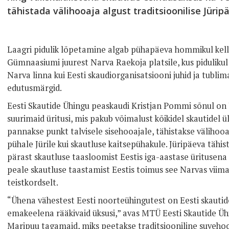
tähistada välihooaja algust traditsioonilise Jürip
Laagri pidulik lõpetamine algab pühapäeva hommikul kell
Gümnaasiumi juurest Narva Raekoja platsile, kus pidulikul
Narva linna kui Eesti skaudiorganisatsiooni juhid ja tubli
edutusmärgid.
Eesti Skautide Ühingu peaskaudi Kristjan Pommi sõnul on 
suurimaid üritusi, mis pakub võimalust kõikidel skautidel ü
pannakse punkt talvisele sisehooajale, tähistakse välihooa
pühale Jürile kui skautluse kaitsepühakule. Jüripäeva täh
pärast skautluse taasloomist Eestis iga-aastase ürituse
peale skautluse taastamist Eestis toimus see Narvas viim
teistkordselt.
“Ühena vähestest Eesti noorteühingutest on Eesti skautid
emakeelena rääkivaid üksusi,” avas MTÜ Eesti Skautide Üh
Maripuu tagamaid, miks peetakse traditsiooniline suvehoo