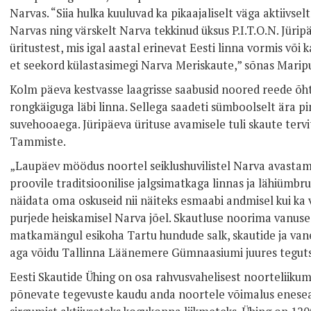
Narvas. “Siia hulka kuuluvad ka pikaajaliselt väga aktiivse
Narvas ning värskelt Narva tekkinud üksus P.I.T.O.N. Jürip
üritustest, mis igal aastal erinevat Eesti linna vormis või k
et seekord külastasimegi Narva Meriskaute,” sõnas Maripu
Kolm päeva kestvasse laagrisse saabusid noored reede õhtul
rongkäiguga läbi linna. Sellega saadeti sümboolselt ära pi
suvehooaega. Jüripäeva ürituse avamisele tuli skaute te
Tammiste.
„Laupäev möödus noortel seiklushuvilistel Narva avastami
proovile traditsioonilise jalgsimatkaga linnas ja lähiümbr
näidata oma oskuseid nii näiteks esmaabi andmisel kui ka 
purjede heiskamisel Narva jõel. Skautluse noorima vanuse
matkamängul esikoha Tartu hundude salk, skautide ja van
aga võidu Tallinna Läänemere Gümnaasiumi juures tegutse
Eesti Skautide Ühing on osa rahvusvahelisest noorteliikum
põnevate tegevuste kaudu anda noortele võimalus enese