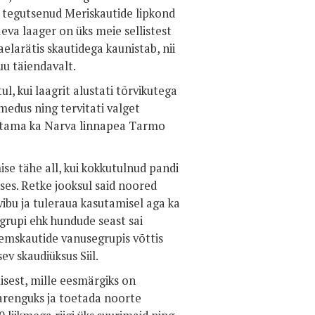
lt tegutsenud Meriskautide lipkond
äeva laager on üks meie sellistest
aelarätis skautidega kaunistab, nii
u täiendavalt.
, kui laagrit alustati tõrvikutega
medus ning tervitati valget
rvitama ka Narva linnapea Tarmo
se tähe all, kui kokkutulnud pandi
uses. Retke jooksul said noored
vibu ja tuleraua kasutamisel aga ka
grupi ehk hundude seast sai
emskautide vanusegrupis võttis
v skaudiüksus Siil.
isest, mille eesmärgiks on
arenguks ja toetada noorte