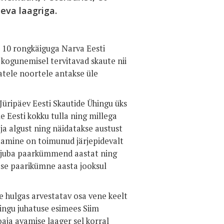
äeva laagriga.
 10 rongkäiguga Narva Eesti
 kogunemisel tervitavad skaute nii
matele noortele antakse üle
Jüripäev Eesti Skautide Ühingu üks
le Eesti kokku tulla ning millega
ja algust ning näidatakse austust
istamine on toimunud järjepidevalt
na juba paarkümmend aastat ning
ase paarikümne aasta jooksul
e hulgas arvestatav osa vene keelt
ingu juhatuse esimees Siim
aja avamise laager sel korral