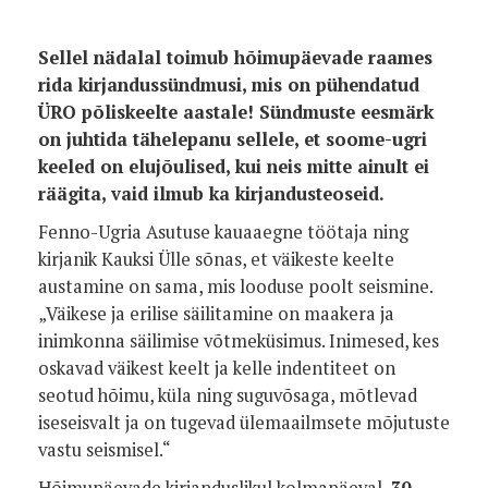
Sellel nädalal toimub hõimupäevade raames
rida kirjandussündmusi, mis on pühendatud
ÜRO põliskeelte aastale! Sündmuste eesmärk
on juhtida tähelepanu sellele, et soome-ugri
keeled on elujõulised, kui neis mitte ainult ei
räägita, vaid ilmub ka kirjandusteoseid.
Fenno-Ugria Asutuse kauaaegne töötaja ning
kirjanik Kauksi Ülle sõnas, et väikeste keelte
austamine on sama, mis looduse poolt seismine.
„Väikese ja erilise säilitamine on maakera ja
inimkonna säilimise võtmeküsimus. Inimesed, kes
oskavad väikest keelt ja kelle indentiteet on
seotud hõimu, küla ning suguvõsaga, mõtlevad
iseseisvalt ja on tugevad ülemaailmsete mõjutuste
vastu seismisel.“
Hõimupäevade kirjanduslikul kolmapäeval,
30.