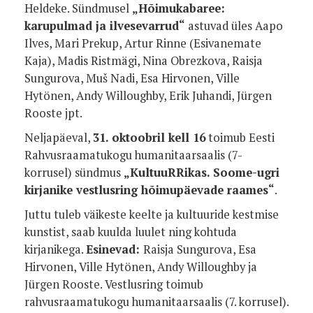
Heldeke. Sündmusel
„Hõimukabaree:
karupulmad ja ilvesevarrud“
astuvad üles Aapo
Ilves, Mari Prekup, Artur Rinne (Esivanemate
Kaja), Madis Ristmägi, Nina Obrezkova, Raisja
Sungurova, Muš Nadi, Esa Hirvonen, Ville
Hytönen, Andy Willoughby, Erik Juhandi, Jürgen
Rooste jpt.
Neljapäeval,
31. oktoobril kell 16
toimub Eesti
Rahvusraamatukogu humanitaarsaalis (7-
korrusel) sündmus
„KultuuRRikas. Soome-ugri
kirjanike vestlusring hõimupäevade raames“
.
Juttu tuleb väikeste keelte ja kultuuride kestmise
kunstist, saab kuulda luulet ning kohtuda
kirjanikega.
Esinevad:
Raisja Sungurova, Esa
Hirvonen, Ville Hytönen, Andy Willoughby ja
Jürgen Rooste. Vestlusring toimub
rahvusraamatukogu humanitaarsaalis (7. korrusel).