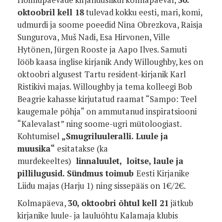
oktoobril kell 18
tulevad kokku eesti, mari, komi,
udmurdi ja soome poeedid Nina Obrezkova, Raisja
Sungurova, Muš Nadi, Esa Hirvonen, Ville
Hytönen, Jürgen Rooste ja Aapo Ilves. Samuti
lööb kaasa inglise kirjanik Andy Willoughby, kes on
oktoobri algusest Tartu resident-kirjanik Karl
Ristikivi majas. Willoughby ja tema kolleegi Bob
Beagrie kahasse kirjutatud raamat “Sampo: Teel
kaugemale põhja“ on ammutanud inspiratsiooni
“Kalevalast” ning soome-ugri mütoloogiast.
Kohtumisel
„Smugriluuleralli. Luule ja
muusika“
esitatakse (ka
murdekeeltes)
linnaluulet, loitse, laule ja
pillilugusid. Sündmus toimub
Eesti Kirjanike
Liidu majas (Harju 1) ning sissepääs on 1€/2€.
Kolmapäeva,
30, oktoobri õhtul kell 21
jätkub
kirjanike luule- ja lauluõhtu Kalamaja klubis