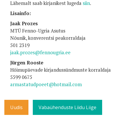
Lähemalt saab kirjanikest lugeda
siin
.
Lisainfo:
Jaak Prozes
MTÜ Fenno-Ugria Asutus
Nõunik, konverentsi peakorraldaja
501 2319
jaak.prozes@fennougria.ee
Jürgen Rooste
Hõimupäevade kirjandussündmuste korraldaja
5599 0675
armastatudpoeet@hotmail.com
Uudis
Vabaühenduste Liidu Liige