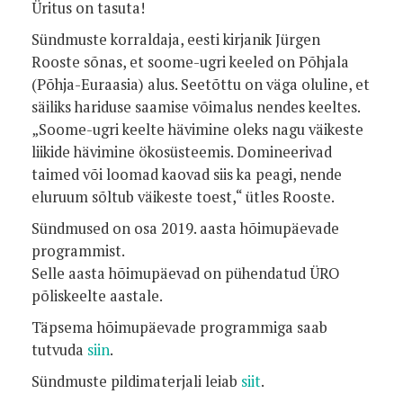
Üritus on tasuta!
Sündmuste korraldaja, eesti kirjanik Jürgen
Rooste sõnas, et soome-ugri keeled on Põhjala
(Põhja-Euraasia) alus. Seetõttu on väga oluline, et
säiliks hariduse saamise võimalus nendes keeltes.
„Soome-ugri keelte hävimine oleks nagu väikeste
liikide hävimine ökosüsteemis. Domineerivad
taimed või loomad kaovad siis ka peagi, nende
eluruum sõltub väikeste toest,“ ütles Rooste.
Sündmused on osa 2019. aasta hõimupäevade
programmist.
Selle aasta hõimupäevad on pühendatud ÜRO
põliskeelte aastale.
Täpsema hõimupäevade programmiga saab
tutvuda
siin
.
Sündmuste pildimaterjali leiab
siit
.