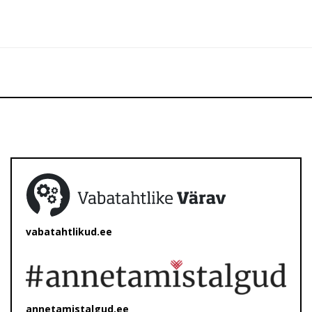
vabatahtlikud.ee
annetamistalgud.ee