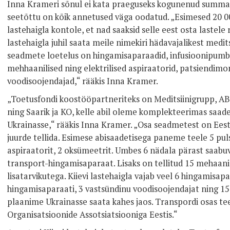
Inna Krameri sõnul ei kata praeguseks kogunenud summa si
seetõttu on kõik annetused väga oodatud. „Esimesed 20 00
lastehaigla kontole, et nad saaksid selle eest osta lastele 
lastehaigla juhil saata meile nimekiri hädavajalikest medi
seadmete loetelus on hingamisaparaadid, infusioonipumb
mehhaanilised ning elektrilised aspiraatorid, patsiendimo
voodisoojendajad,“ rääkis Inna Kramer.
„Toetusfondi koostööpartneriteks on Meditsiinigrupp, AB
ning Saarik ja KO, kelle abil oleme komplekteerimas saade
Ukrainasse,“ rääkis Inna Kramer. „Osa seadmetest on Eest
juurde tellida. Esimese abisaadetisega paneme teele 5 puls
aspiraatorit, 2 oksümeetrit. Umbes 6 nädala pärast saabu
transport-hingamisaparaat. Lisaks on tellitud 15 mehaanil
lisatarvikutega. Kiievi lastehaigla vajab veel 6 hingamisapa
hingamisaparaati, 3 vastsündinu voodisoojendajat ning 15
plaanime Ukrainasse saata kahes jaos. Transpordi osas t
Organisatsioonide Assotsiatsiooniga Eestis.“