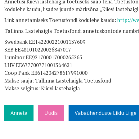
Annetusi Kiievi lastehaigla toetuseks saab teha Toetusfo
kodulehe kaudu, lisades juurde märksõna „Kiievi lastehaigl
Link annetamiseks Toetusfondi kodulehe kaudu:
http://w
Tallinna Lastehaigla Toetusfondi annetuskontode numbr
Swedbank EE142200221001137609
SEB EE481010220026847017
Luminor EE921700017000265265
LHV EE677700771001364621
Coop Pank EE614204278617991000
Makse saaja: Tallinna Lastehaigla Toetusfond
Makse selgitus: Kiievi lastehaigla
Anneta
Uudis
Vabaühenduste Liidu Liige