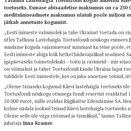
Tallinna Lastehaigla Toetusfond kogub annetusi Kiie
toetuseks. Esmase abisaadetise maksumus on ca 230 0
meditsiiniseadmete maksumus ulatub poole miljoni eu
jätkab annetuste kogumist.
„Eesti inimeste valmisolek ja tahe Ukrainat toetada on vä
ütles Tallinna Lastehaigla Toetusfondi nõukogu esimees
suudame koguda vajaminevast summast ka teise poole, et 
Eesti inimeste abiga kõik hetkel hädavajalikud seadmed. Sa
igapäevaseks toimetulekuks – toitu ja ravimeid – mis sõja
on võimalust ja tahet Toetusfondi kaudu Ukraina lapsi toet
tublidele Eesti inimestele, kes on juba annetuse teinud, üt
„Oleme tänaseks kogunud Kiievi lastehaigla toetuseks üle 
Toetusfondi nõukogu otsusega fondi reservist eraldatud 10
50 000 eurot, mille eraldas Riigikaitse Edendamise SA. He
kolme nädala jooksul teinud Kiievi lastehaigla toetuseks a
Oleme selle üle väga rõõmsad ja tänulikud,“ lausus Tallin
juhataja
Inna Kramer
.