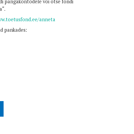
ndi pangakontodele või otse fondi
a“.
ww.toetusfond.ee/anneta
id pankades: