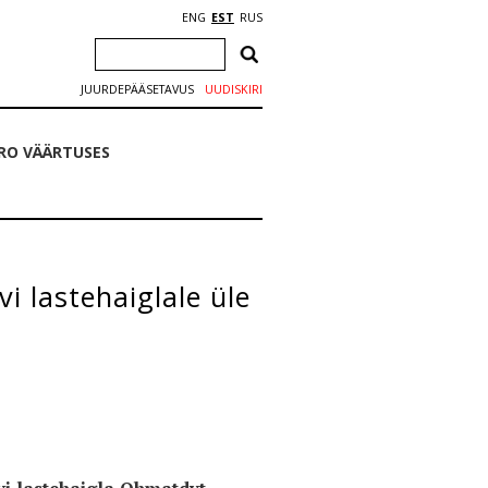
ENG
EST
RUS
JUURDEPÄÄSETAVUS
UUDISKIRI
URO VÄÄRTUSES
i lastehaiglale üle