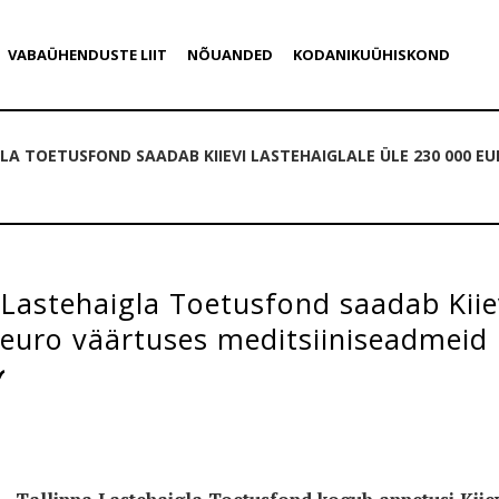
VABAÜHENDUSTE LIIT
NÕUANDED
KODANIKUÜHISKOND
LA TOETUSFOND SAADAB KIIEVI LASTEHAIGLALE ÜLE 230 000 E
 Lastehaigla Toetusfond saadab Kiiev
 euro väärtuses meditsiiniseadmeid