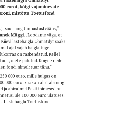
vi lastehaigla Ohmatdyt
00 eurot, kõigi vajaminevate
roni, mistõttu Toetusfond
ga suur ning tunnustustvääriv,“
Janek Mäggi
. „Loodame väga, et
Kiievi lastehaigla Ohmatdyt saaks
mal ajal vajab haigla tuge
olukorras on raskendatud. Kellel
ada, olete palutud. Kõigile neile
len fondi nimel: suur tänu.“
250 000 euro, mille hulgas on
0 000 eurot erakorralist abi ning
ad ja abivalmid Eesti inimesed on
nnetusi üle 100 000 euro ulatuses.
na Lastehaigla Toetusfondi