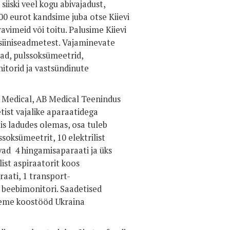
iski veel kogu abivajadust,
0 eurot kandsime juba otse Kiievi
ravimeid või toitu. Palusime Kiievi
tsiiniseadmetest. Vajaminevate
ad, pulssoksümeetrid,
nitorid ja vastsündinute
 Medical, AB Medical Teenindus
tist vajalike aparaatidega
is ladudes olemas, osa tuleb
soksümeetrit, 10 elektrilist
vad 4 hingamisaparaati ja üks
ist aspiraatorit koos
raati, 1 transport-
 beebimonitori. Saadetised
eeme koostööd Ukraina