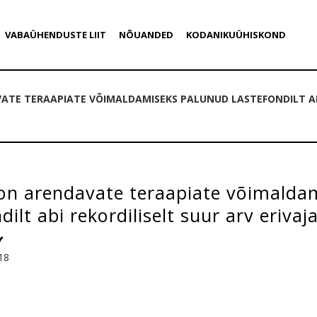
VABAÜHENDUSTE LIIT
NÕUANDED
KODANIKUÜHISKOND
TE TERAAPIATE VÕIMALDAMISEKS PALUNUD LASTEFONDILT ABI
on arendavate teraapiate võimalda
dilt abi rekordiliselt suur arv eriva
18