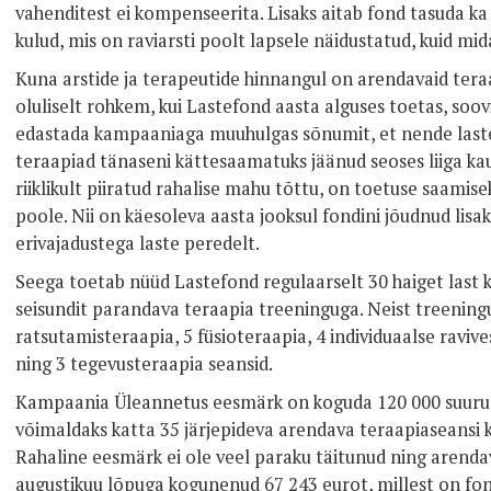
vahenditest ei kompenseerita. Lisaks aitab fond tasuda ka
kulud, mis on raviarsti poolt lapsele näidustatud, kuid mida
Kuna arstide ja terapeutide hinnangul on arendavaid teraap
oluliselt rohkem, kui Lastefond aasta alguses toetas, soo
edastada kampaaniaga muuhulgas sõnumit, et nende laste
teraapiad tänaseni kättesaamatuks jäänud seoses liiga ka
riiklikult piiratud rahalise mahu tõttu, on toetuse saam
poole. Nii on käesoleva aasta jooksul fondini jõudnud lisa
erivajadustega laste peredelt.
Seega toetab nüüd Lastefond regulaarselt 30 haiget last 
seisundit parandava teraapia treeninguga. Neist treenin
ratsutamisteraapia, 5 füsioteraapia, 4 individuaalse ravi
ning 3 tegevusteraapia seansid.
Kampaania Üleannetus eesmärk on koguda 120 000 suur
võimaldaks katta 35 järjepideva arendava teraapiaseansi k
Rahaline eesmärk ei ole veel paraku täitunud ning arenda
augustikuu lõpuga kogunenud 67 243 eurot, millest on fo