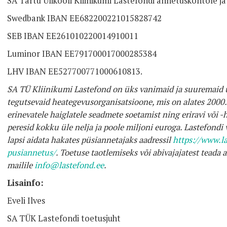
SA Tartu Ülikooli Kliinikumi Lastefondi annetuskontole ja 
Swedbank IBAN EE682200221015828742
SEB IBAN EE261010220014910011
Luminor IBAN EE791700017000285384
LHV IBAN EE527700771000610813.
SA TÜ Kliinikumi Lastefond on üks vanimaid ja suuremaid ül
tegutsevaid heategevusorganisatsioone, mis on alates 2000.
erinevatele haiglatele seadmete soetamist ning eriravi või -
peresid kokku üle nelja ja poole miljoni euroga. Lastefondi
lapsi aidata hakates püsiannetajaks aadressil
https://www.l
pusiannetus/
. Toetuse taotlemiseks või abivajajatest teada
mailile
info@lastefond.ee
.
Lisainfo:
Eveli Ilves
SA TÜK Lastefondi toetusjuht