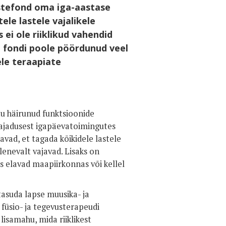
astefond oma iga-aastase
le lastele vajalikele
ei ole riiklikud vahendid
n fondi poole pöördunud veel
ele teraapiate
u häirunud funktsioonide
vajadusest igapäevatoimingutes
avad, et tagada kõikidele lastele
lenevalt vajavad. Lisaks on
es elavad maapiirkonnas või kellel
tasuda lapse muusika- ja
 füsio- ja tegevusterapeudi
isamahu, mida riiklikest