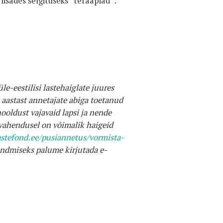
lisades selgituseks “teraapiad”:
e-eestilisi lastehaiglate juures
 aastast annetajate abiga toetanud
hooldust vajavaid lapsi ja nende
 vahendusel on võimalik haigeid
astefond.ee/pusiannetus/vormista-
 andmiseks palume kirjutada e-