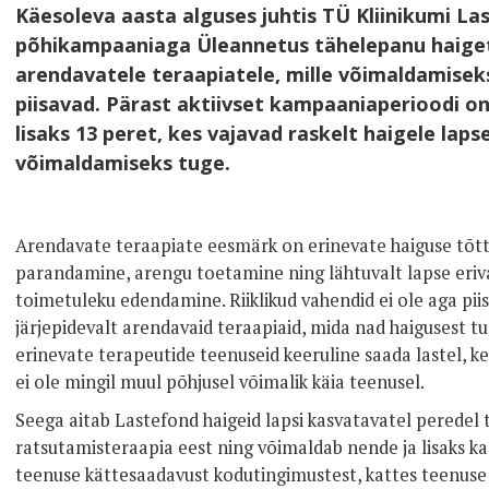
Käesoleva aasta alguses juhtis TÜ Kliinikumi L
põhikampaaniaga Üleannetus tähelepanu haigete
arendavatele teraapiatele, mille võimaldamiseks 
piisavad. Pärast aktiivset kampaaniaperioodi o
lisaks 13 peret, kes vajavad raskelt haigele laps
võimaldamiseks tuge.
Arendavate teraapiate eesmärk on erinevate haiguse tõtt
parandamine, arengu toetamine ning lähtuvalt lapse eri
toimetuleku edendamine. Riiklikud vahendid ei ole aga piis
järjepidevalt arendavaid teraapiaid, mida nad haigusest tu
erinevate terapeutide teenuseid keeruline saada lastel, k
ei ole mingil muul põhjusel võimalik käia teenusel.
Seega aitab Lastefond haigeid lapsi kasvatavatel peredel 
ratsutamisteraapia eest ning võimaldab nende ja lisaks ka
teenuse kättesaadavust kodutingimustest, kattes teenuse l