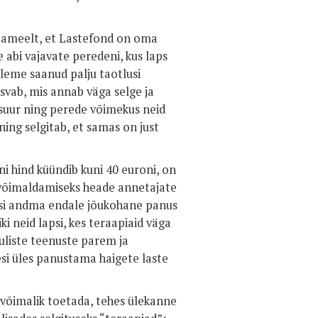
 heameelt, et Lastefond on oma
abi vajavate peredeni, kus laps
leme saanud palju taotlusi
svab, mis annab väga selge ja
 suur ning perede võimekus neid
ning selgitab, et samas on just
ni hind küündib kuni 40 euroni, on
e võimaldamiseks heade annetajate
mesi andma endale jõukohane panus
i neid lapsi, kes teraapiaid väga
oluliste teenuste parem ja
esi üles panustama haigete laste
n võimalik toetada, tehes ülekanne