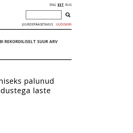
ENG
EST
RUS
JUURDEPÄÄSETAVUS
UUDISKIRI
 REKORDILISELT SUUR ARV
miseks palunud
jadustega laste