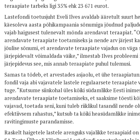
teraapiate tarbeks ligi 35% ehk 23 671 eurot.
Lastefondi toetusjuht Eveli Ilves avaldab ääretult suurt
käesoleva aasta põhikampaania sõnumiga jõudnud paljude 
vajab haigusest tulenevalt mõnda arendavat teraapiat. “O
arendavate teraapiate toetamiseks ja nende arv järjest ka
jõulise sõnumi, et arendavate teraapiate vajadus on väga
järjepidevalt võimaldada väike,” ilmestab Ilves probleemi 
järjepidevus see, mis annab teraapiate puhul tulemusi.
Samas ta tõdeb, et arvestades asjaolu, et ühe teraapiatun
fondil vaja abi vajavatele lastele regulaarsete teraapiat
tuge. “Kutsume siinkohal üles kõiki südamlikke Eesti ini
arendavate teraapiate toetamiseks, et saaksime tõesti kõik
vajavad, toetada seni, kuni tuleb riiklikul tasandil nende 
efektiivsem rahastus,” kutsub ta kõiki heasüdamlikke inim
ravitingimuste parandamisse.
Raskelt haigetele lastele arenguks vajalikke teraapiaid o