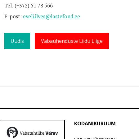
Tel: (+372) 51 78 566
E-post:
eveli.ilves@lastefond.ee
Uudis
Vabaühenduste Liidu Liige
KODANIKURUUM