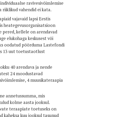
 individuaalse ravivesivõimlemise
 riiklikud vahendid ei kata.
iaid vajavaid lapsi Eestis
vis heategevusorganisatsioon
 pered, kellele on arendavad
uge elukohaga keskusest või
iseks oodatud pöörduma Lastefondi
ks 13 uut toetustaotlust
kokku 40 arendava ja nende
gutest 24 moodustavad
vesivõimlemise, 4 muusikateraapia
une annetussumma, mis
ulud kolme aasta jooksul.
vate teraapiate toetuseks on
nd kaheksa kuu jooksul tasunud