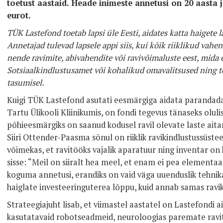
toetust aastaid. Heade inimeste annetusi on 20 aasta 
eurot.
TÜK Lastefond toetab lapsi üle Eesti, aidates katta haigete l
Annetajad tulevad lapsele appi siis, kui kõik riiklikud vahe
nende ravimite, abivahendite või ravivõimaluste eest, mida 
Sotsiaalkindlustusamet või kohalikud omavalitsused ning t
tasumisel.
Kuigi TÜK Lastefond asutati eesmärgiga aidata parandada 
Tartu Ülikooli Kliinikumis, on fondi tegevus tänaseks oluli
põhieesmärgiks on saanud kodusel ravil olevate laste aita
Siiri Ottender-Paasma sõnul on riiklik ravikindlustussüs
võimekas, et ravitööks vajalik aparatuur ning inventar on
sisse: “Meil on siiralt hea meel, et enam ei pea elementa
koguma annetusi, erandiks on vaid väga uuenduslik tehnika
haiglate investeeringuterea lõppu, kuid annab samas ravikv
Strateegiajuht lisab, et viimastel aastatel on Lastefondi 
kasutatavaid robotseadmeid, neuroloogias paremate rav