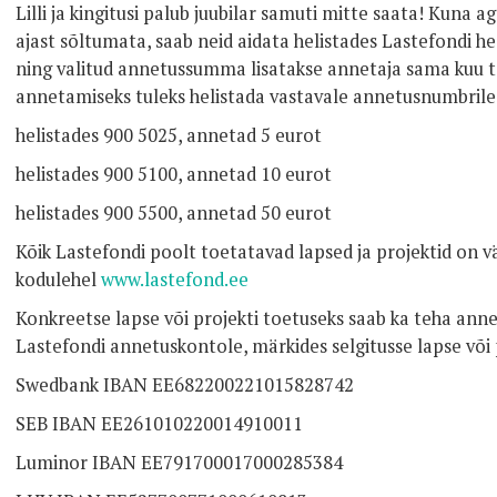
Lilli ja kingitusi palub juubilar samuti mitte saata! Kuna 
ajast sõltumata, saab neid aidata helistades Lastefondi h
ning valitud annetussumma lisatakse annetaja sama kuu 
annetamiseks tuleks helistada vastavale annetusnumbrile
helistades 900 5025, annetad 5 eurot
helistades 900 5100, annetad 10 eurot
helistades 900 5500, annetad 50 eurot
Kõik Lastefondi poolt toetatavad lapsed ja projektid on 
kodulehel
www.lastefond.ee
Konkreetse lapse või projekti toetuseks saab ka teha anne
Lastefondi annetuskontole, märkides selgitusse lapse või 
Swedbank IBAN EE682200221015828742
SEB IBAN EE261010220014910011
Luminor IBAN EE791700017000285384