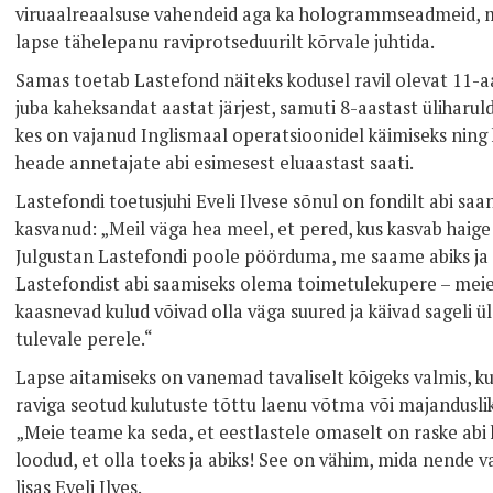
viruaalreaalsuse vahendeid aga ka hologrammseadmeid, mi
lapse tähelepanu raviprotseduurilt kõrvale juhtida.
Samas toetab Lastefond näiteks kodusel ravil olevat 11-aa
juba kaheksandat aastat järjest, samuti 8-aastast üliharu
kes on vajanud Inglismaal operatsioonidel käimiseks ning 
heade annetajate abi esimesest eluaastast saati.
Lastefondi toetusjuhi Eveli Ilvese sõnul on fondilt abi saa
kasvanud: „Meil väga hea meel, et pered, kus kasvab haige 
Julgustan Lastefondi poole pöörduma, me saame abiks ja t
Lastefondist abi saamiseks olema toimetulekupere – meie 
kaasnevad kulud võivad olla väga suured ja käivad sageli ü
tulevale perele.“
Lapse aitamiseks on vanemad tavaliselt kõigeks valmis, kui
raviga seotud kulutuste tõttu laenu võtma või majandusli
„Meie teame ka seda, et eestlastele omaselt on raske abi 
loodud, et olla toeks ja abiks! See on vähim, mida nende 
lisas Eveli Ilves.