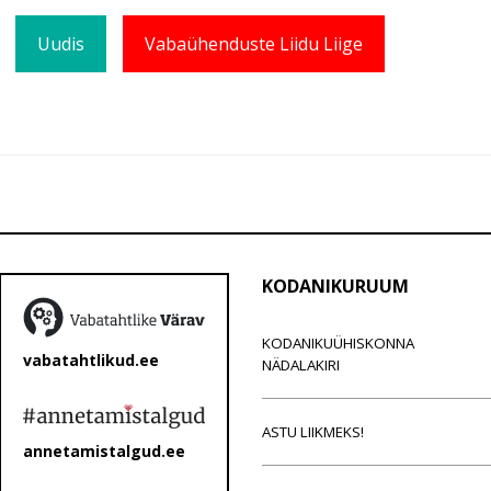
Uudis
Vabaühenduste Liidu Liige
KODANIKURUUM
KODANIKUÜHISKONNA
vabatahtlikud.ee
NÄDALAKIRI
ASTU LIIKMEKS!
annetamistalgud.ee