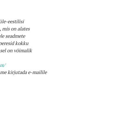
e-eestilisi
 mis on alates
ele seadmete
 peresid kokku
sel on võimalik
us/
me kirjutada e-mailile