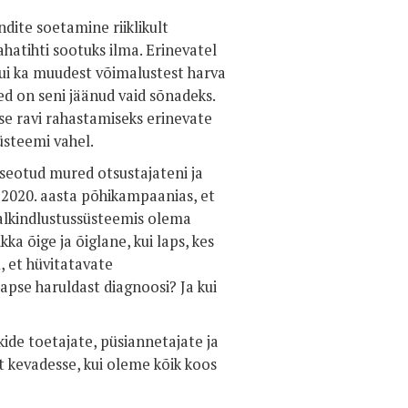
ndite soetamine riiklikult
ahatihti sootuks ilma. Erinevatel
 kui ka muudest võimalustest harva
ed on seni jäänud vaid sõnadeks.
se ravi rahastamiseks erinevate
süsteemi vahel.
a seotud mured otsustajateni ja
a 2020. aasta põhikampaanias, et
iaalkindlustussüsteemis olema
a õige ja õiglane, kui laps, kes
u, et hüvitatavate
lapse haruldast diagnoosi? Ja kui
de toetajate, püsiannetajate ja
t kevadesse, kui oleme kõik koos