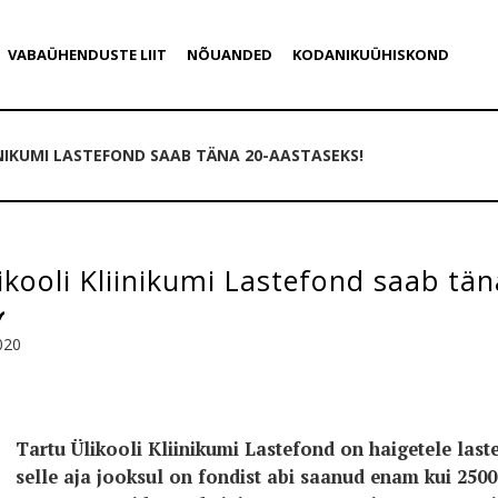
VABAÜHENDUSTE LIIT
NÕUANDED
KODANIKUÜHISKOND
INIKUMI LASTEFOND SAAB TÄNA 20-AASTASEKS!
ikooli Kliinikumi Lastefond saab tä
020
Tartu Ülikooli Kliinikumi Lastefond on haigetele laste
selle aja jooksul on fondist abi saanud enam kui 2500 