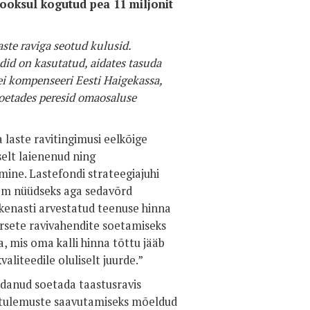
jooksul kogutud pea 11 miljonit
aste raviga seotud kulusid.
ndid on kasutatud, aidates tasuda
ei kompenseeri Eesti Haigekassa,
oetades peresid omaosaluse
laste ravitingimusi eelkõige
selt laienenud ning
mine. Lastefondi strateegiajuhi
teem nüüdseks aga sedavõrd
 kenasti arvestatud teenuse hinna
arsete ravivahendite soetamiseks
, mis oma kalli hinna tõttu jääb
aliteedile oluliselt juurde.”
aidanud soetada taastusravis
itulemuste saavutamiseks mõeldud