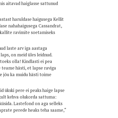
s aitavad haiglasse sattunud
stast haruldase haigusega Kellit
ldase nahahaigusega Cassandrat,
kallite ravimite soetamiseks
nud laste arv iga aastaga
laps, on meid üles leidnud.
oeks olla! Kindlasti ei pea
teame hästi, et lapse raviga
le jõu ka muidu hästi toime
d ükski pere ei peaks haige lapse
kult kehva olukorda sattuma:
küsida. Lastefond on aga selleks
vaprate perede heaks teha saame,“