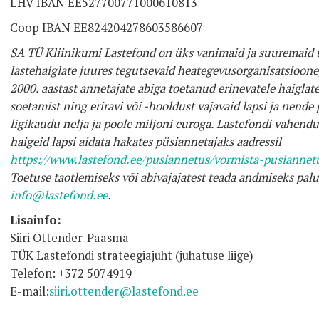
LHV IBAN EE527700771000610813
Coop IBAN EE824204278603586607
SA TÜ Kliinikumi Lastefond on üks vanimaid ja suuremaid ül
lastehaiglate juures tegutsevaid heategevusorganisatsioone,
2000. aastast annetajate abiga toetanud erinevatele haiglat
soetamist ning eriravi või -hooldust vajavaid lapsi ja nende
ligikaudu nelja ja poole miljoni euroga. Lastefondi vahendu
haigeid lapsi aidata hakates püsiannetajaks aadressil
https://www.lastefond.ee/pusiannetus/vormista-pusiannet
Toetuse taotlemiseks või abivajajatest teada andmiseks palu
info@lastefond.ee
.
Lisainfo:
Siiri Ottender-Paasma
TÜK Lastefondi strateegiajuht (juhatuse liige)
Telefon: +372 5074919
E-mail:
siiri.ottender@lastefond.ee