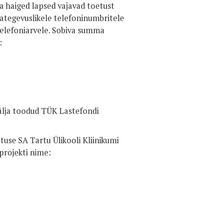
aga haiged lapsed vajavad toetust
eategevuslikele telefoninumbritele
telefoniarvele. Sobiva summa
:
välja toodud TÜK Lastefondi
tuse SA Tartu Ülikooli Kliinikumi
projekti nime: