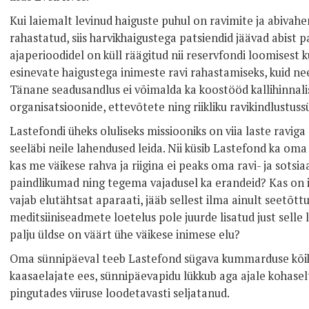
Kui laiemalt levinud haiguste puhul on ravimite ja abivahe
rahastatud, siis harvikhaigustega patsiendid jäävad abist p
ajaperioodidel on küll räägitud nii reservfondi loomisest
esinevate haigustega inimeste ravi rahastamiseks, kuid ne
Tänane seadusandlus ei võimalda ka koostööd kallihinnali
organisatsioonide, ettevõtete ning riikliku ravikindlustus
Lastefondi üheks oluliseks missiooniks on viia laste ravig
seeläbi neile lahendused leida. Nii küsib Lastefond ka om
kas me väikese rahva ja riigina ei peaks oma ravi- ja sots
paindlikumad ning tegema vajadusel ka erandeid? Kas on ikk
vajab elutähtsat aparaati, jääb sellest ilma ainult seetõtt
meditsiiniseadmete loetelus pole juurde lisatud just selle 
palju üldse on väärt ühe väikese inimese elu?
Oma sünnipäeval teeb Lastefond sügava kummarduse kõiki
kaasaelajate ees, sünnipäevapidu lükkub aga ajale kohasel
pingutades viiruse loodetavasti seljatanud.