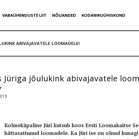
VABAÜHENDUSTE LIIT
NÕUANDED
KODANIKUÜHISKOND
ULUKINK ABIVAJAVATELE LOOMADELE!
 Jüriga jõulukink abivajavatele loo
2019
Kolmekäpaline Jüri kutsub koos Eesti Loomakaitse Sel
hättasattunud loomadele. Ka Jüri ise on olnud kunagi 