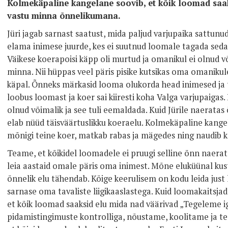
Kolmekäpaline kangelane soovib, et kõik loomad saak
vastu minna õnnelikumana.
Jüri jagab sarnast saatust, mida paljud varjupaika sattunu
elama inimese juurde, kes ei suutnud loomale tagada seda
Väikese koerapoisi käpp oli murtud ja omanikul ei olnud v
minna. Nii hüppas veel päris pisike kutsikas oma omanikule
käpal. Õnneks märkasid looma olukorda head inimesed ja t
loobus loomast ja koer sai kiiresti koha Valga varjupaigas.
olnud võimalik ja see tuli eemaldada. Kuid Jürile naeratas 
elab nüüd täisväärtuslikku koeraelu. Kolmekäpaline kangela
mõnigi teine koer, matkab rabas ja mägedes ning naudib 
Teame, et kõikidel loomadele ei pruugi selline õnn naerat
leia aastaid omale päris oma inimest. Mõne eluküünal kus
õnnelik elu tähendab. Kõige keerulisem on kodu leida just l
sarnase oma tavaliste liigikaaslastega. Kuid loomakaitsja
et kõik loomad saaksid elu mida nad väärivad „Tegeleme 
pidamistingimuste kontrolliga, nõustame, koolitame ja tea