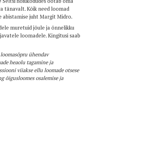
se Seltsi hoiukodudes ootab oma
ra tänavalt. Kõik need loomad
ese abistamise juht Margit Midro.
dele muretuid jõule ja õnnelikku
ajavatele loomadele. Kingitusi saab
v loomasõpru ühendav
made heaolu tagamine ja
iooni viiakse ellu loomade otsese
ing õigusloomes osalemise ja