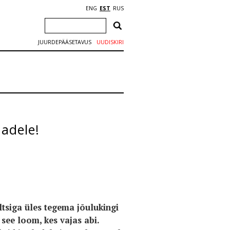
ENG
EST
RUS
JUURDEPÄÄSETAVUS
UUDISKIRI
madele!
tsiga üles tegema jõulukingi
see loom, kes vajas abi.