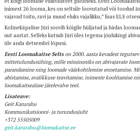
et kõigi loomade elukvaliteet paraneks. Eesti Loomakait
inimest 26 looma, kes on seltsile loovutatud või toodud ä
vajavad toitu, ravi ja muud eluks vajalikku,” lisas ELS ots
Kolmekäpaline Jüri soovib kõigile hüljatud ja hädas looma
uut aastat. Selleks kutsub Jüri üles tegema jõulukingi abiv
üle anda detsembri lõpuni.
Eesti Loomakaitse Selts
on 2000. aasta kevadest tegutse
mittetulundusühing, mille missiooniks on abivajavate loo
parandamine ning loomade väärkohtlemise ennetamine. Miss
abistamise, avalikkuse teavitamise, inimeste koolitamise n
loomakaitsealase järelevalve teel.
Lisateave:
Geit Karurahu
Kommunikatsiooni- ja turundusjuht
+372 55505009
geit.karurahu@loomakaitse.ee