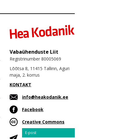
Vabaühenduste Liit
Registrinumber 80005069
Lõõtsa 8, 11415 Tallinn, Aguri
maja, 2. korrus
KONTAKT
info@heakodanik.ee
Facebook
Creative Commons
Email