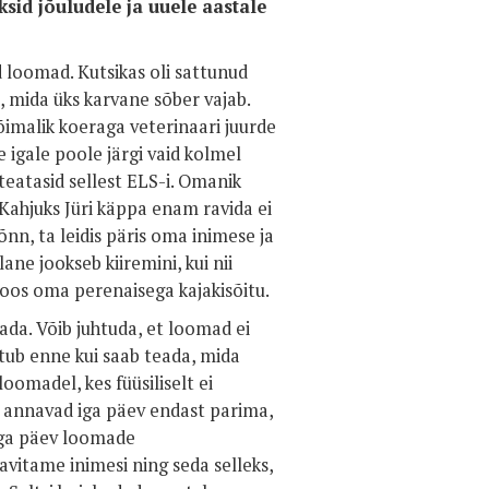
sid jõuludele ja uuele aastale
d loomad. Kutsikas oli sattunud
, mida üks karvane sõber vajab.
õimalik koeraga veterinaari juurde
 igale poole järgi vaid kolmel
eatasid sellest ELS-i. Omanik
 Kahjuks Jüri käppa enam ravida ei
õnn, ta leidis päris oma inimese ja
ne jookseb kiiremini, kui nii
koos oma perenaisega kajakisõitu.
ada. Võib juhtuda, et loomad ei
tub enne kui saab teada, mida
oomadel, kes füüsiliselt ei
d annavad iga päev endast parima,
iga päev loomade
vitame inimesi ning seda selleks,