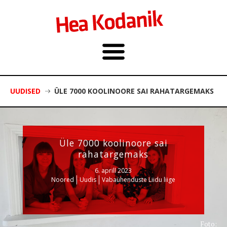
UUDISED
ÜLE 7000 KOOLINOORE SAI RAHATARGEMAKS
Üle 7000 koolinoore sai
rahatargemaks
6. aprill 2023
Noored
Uudis
Vabaühenduste Liidu liige
Foto: