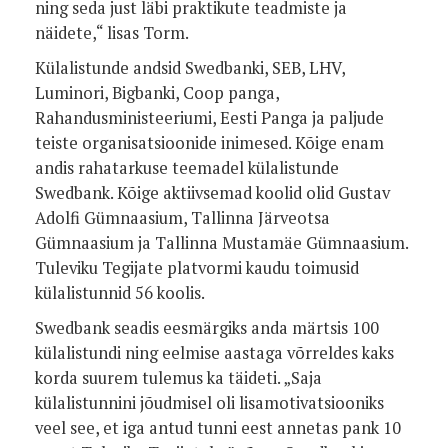
ning seda just läbi praktikute teadmiste ja
näidete,“ lisas Torm.
Külalistunde andsid Swedbanki, SEB, LHV,
Luminori, Bigbanki, Coop panga,
Rahandusministeeriumi, Eesti Panga ja paljude
teiste organisatsioonide inimesed. Kõige enam
andis rahatarkuse teemadel külalistunde
Swedbank. Kõige aktiivsemad koolid olid Gustav
Adolfi Gümnaasium, Tallinna Järveotsa
Gümnaasium ja Tallinna Mustamäe Gümnaasium.
Tuleviku Tegijate platvormi kaudu toimusid
külalistunnid 56 koolis.
Swedbank seadis eesmärgiks anda märtsis 100
külalistundi ning eelmise aastaga võrreldes kaks
korda suurem tulemus ka täideti. „Saja
külalistunnini jõudmisel oli lisamotivatsiooniks
veel see, et iga antud tunni eest annetas pank 10