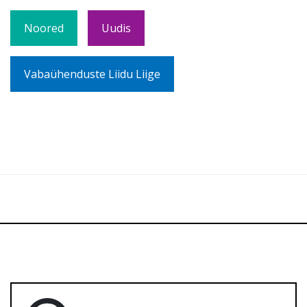
Noored
Uudis
Vabaühenduste Liidu Liige