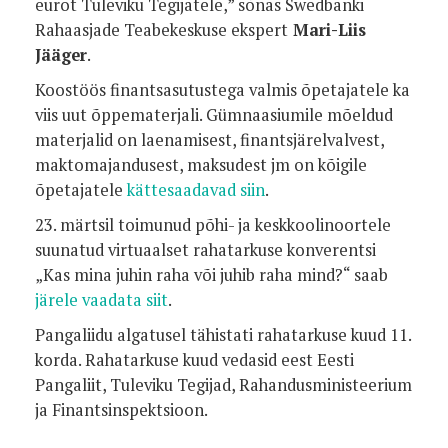
eurot Tuleviku Tegijatele,” sõnas Swedbanki
Rahaasjade Teabekeskuse ekspert
Mari-Liis
Jääger
.
Koostöös finantsasutustega valmis õpetajatele ka
viis uut õppematerjali. Gümnaasiumile mõeldud
materjalid on laenamisest, finantsjärelvalvest,
maktomajandusest, maksudest jm on kõigile
õpetajatele
kättesaadavad siin
.
23. märtsil toimunud põhi- ja keskkoolinoortele
suunatud virtuaalset rahatarkuse konverentsi
„Kas mina juhin raha või juhib raha mind?“ saab
järele vaadata siit
.
Pangaliidu algatusel tähistati rahatarkuse kuud 11.
korda. Rahatarkuse kuud vedasid eest Eesti
Pangaliit, Tuleviku Tegijad, Rahandusministeerium
ja Finantsinspektsioon.