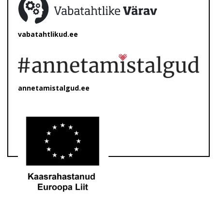
vabatahtlikud.ee
annetamistalgud.ee