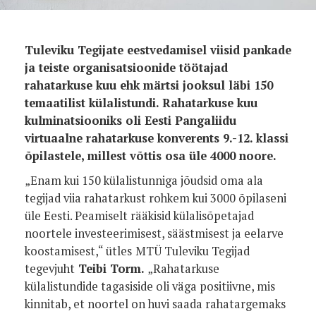
Tuleviku Tegijate eestvedamisel viisid pankade
ja teiste organisatsioonide töötajad
rahatarkuse kuu ehk märtsi jooksul läbi 150
temaatilist külalistundi. Rahatarkuse kuu
kulminatsiooniks oli Eesti Pangaliidu
virtuaalne rahatarkuse konverents 9.-12. klassi
õpilastele, millest võttis osa üle 4000 noore.
„Enam kui 150 külalistunniga jõudsid oma ala
tegijad viia rahatarkust rohkem kui 3000 õpilaseni
üle Eesti. Peamiselt rääkisid külalisõpetajad
noortele investeerimisest, säästmisest ja eelarve
koostamisest,“ ütles
MTÜ Tuleviku Tegijad
tegevjuht
Teibi Torm.
„Rahatarkuse
külalistundide tagasiside oli väga positiivne, mis
kinnitab, et noortel on huvi saada rahatargemaks