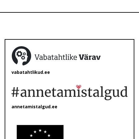
vabatahtlikud.ee
annetamistalgud.ee