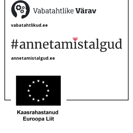
vabatahtlikud.ee
annetamistalgud.ee