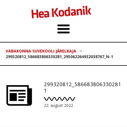
VABAKONNA SUVEKOOLI JÄRELKAJA
299320812_586683806330281_295062264932038767_N-1
299320812_586683806330281_2
1
22. august 2022