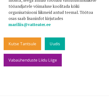
mõista, seega annab töötuba vastutustundlikele
tööandjatele võimaluse koolitada kõiki
organisatsiooni liikmeid antud teemal. Töötoa
osas saab lisaninfot kirjutades
mariliis@vatteater.ee
Kutse Tantsule
Uudis
Vabaühenduste Liidu Liige