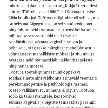
mis on spetsiaalselt lavastuse „Kiskja” teemadest
lähtuv. Töötuba viivad läbi Eesti Seksuaaltervise
Liidu koolitajad. Töötoas räägitakse nii sellest, mis
on seksuaalõigused, mis on seksuaalpositiivsus
ning mis on neid toetavad väärtused kui ka sellest,
millised soostereotüübid neid riivavad.
Analüüsitakse seksuaalvägivalla tausta ja
põhjuseid, räägitakse mürgisest mehelikkusest ja
võimalustest mehelikkuse mõistet ja sisu muuta.
Avatakse neid teemasid läbi näidendi tegelaste
ning nende mõtete.
Töötuba toetab gümnaasiumi õppekava
sotsiaalainete ainevaldkonna erinevaid teemasid
perekonnaõpetuse ja psühholoogia raames,
toetab valikkursust „Inimene ja õigus”. Töötuba
sobib ka täiskasvanutele, kes soovivad
seksuaalvägivalla ja õiguste temaatikat paremini