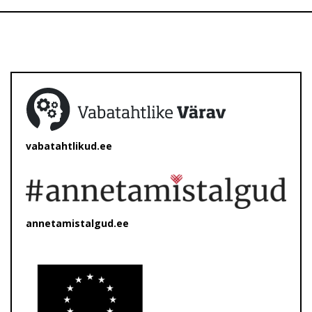
vabatahtlikud.ee
annetamistalgud.ee