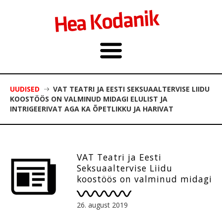
UUDISED
VAT TEATRI JA EESTI SEKSUAALTERVISE LIIDU
KOOSTÖÖS ON VALMINUD MIDAGI ELULIST JA
INTRIGEERIVAT AGA KA ÕPETLIKKU JA HARIVAT
VAT Teatri ja Eesti
Seksuaaltervise Liidu
koostöös on valminud midagi
elulist ja intrigeerivat aga ka
õpetlikku ja harivat
26. august 2019