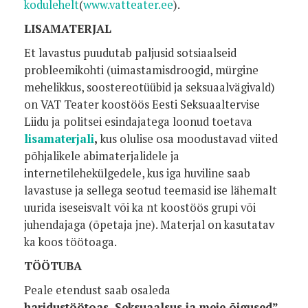
kodulehelt
(
www.vatteater.ee
).
LISAMATERJAL
Et lavastus puudutab paljusid sotsiaalseid
probleemikohti (uimastamisdroogid, mürgine
mehelikkus, soostereotüübid ja seksuaalvägivald)
on VAT Teater koostöös Eesti Seksuaaltervise
Liidu ja politsei esindajatega loonud toetava
lisamaterjali
,
kus olulise osa moodustavad viited
põhjalikele abimaterjalidele ja
internetilehekülgedele, kus iga huviline saab
lavastuse ja sellega seotud teemasid ise lähemalt
uurida iseseisvalt või ka nt koostöös grupi või
juhendajaga (õpetaja jne). Materjal on kasutatav
ka koos töötoaga.
TÖÖTUBA
Peale etendust saab osaleda
haridustöötoas„Seksuaalsus ja meie õigused” ,