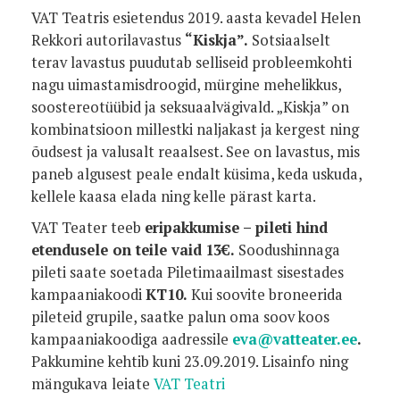
VAT Teatris esietendus 2019. aasta kevadel Helen
Rekkori autorilavastus
“Kiskja”.
Sotsiaalselt
terav lavastus puudutab selliseid probleemkohti
nagu uimastamisdroogid, mürgine mehelikkus,
soostereotüübid ja seksuaalvägivald. „Kiskja” on
kombinatsioon millestki naljakast ja kergest ning
õudsest ja valusalt reaalsest. See on lavastus, mis
paneb algusest peale endalt küsima, keda uskuda,
kellele kaasa elada ning kelle pärast karta.
VAT Teater teeb
eripakkumise – pileti hind
etendusele on teile vaid
13€.
Soodushinnaga
pileti saate soetada Piletimaailmast sisestades
kampaaniakoodi
KT10.
Kui soovite broneerida
pileteid grupile, saatke palun oma soov koos
kampaaniakoodiga aadressile
eva@vatteater.ee
.
Pakkumine kehtib kuni 23.09.2019. Lisainfo ning
mängukava leiate
VAT Teatri