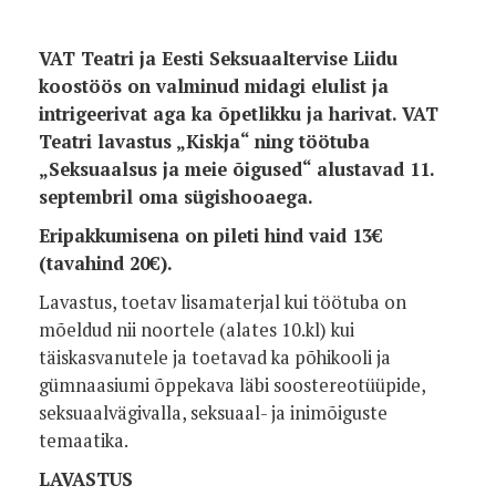
VAT Teatri ja Eesti Seksuaaltervise Liidu
koostöös on valminud midagi elulist ja
intrigeerivat aga ka õpetlikku ja harivat.
VAT
Teatri lavastus „Kiskja“ ning töötuba
„Seksuaalsus ja meie õigused“ alustavad 11.
septembril oma sügishooaega.
Eripakkumisena on pileti hind vaid 13€
(tavahind 20€).
Lavastus, toetav lisamaterjal kui töötuba on
mõeldud nii noortele (alates 10.kl) kui
täiskasvanutele ja toetavad ka põhikooli ja
gümnaasiumi õppekava läbi soostereotüüpide,
seksuaalvägivalla, seksuaal- ja inimõiguste
temaatika.
LAVASTUS