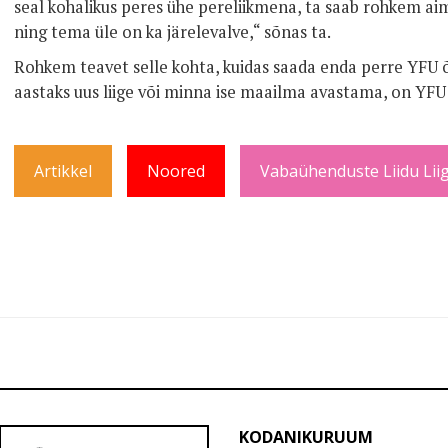
seal kohalikus peres ühe pereliikmena, ta saab rohkem aim
ning tema üle on ka järelevalve,“ sõnas ta.
Rohkem teavet selle kohta, kuidas saada enda perre YF
aastaks uus liige või minna ise maailma avastama, on YFU
Artikkel
Noored
Vabaühenduste Liidu Lii
KODANIKURUUM