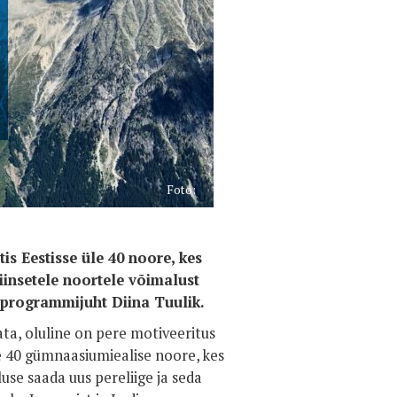
Foto:
 Eestisse üle 40 noore, kes
iinsetele noortele võimalust
 programmijuht Diina Tuulik.
ta, oluline on pere motiveeritus
le 40 gümnaasiumiealise noore, kes
se saada uus pereliige ja seda