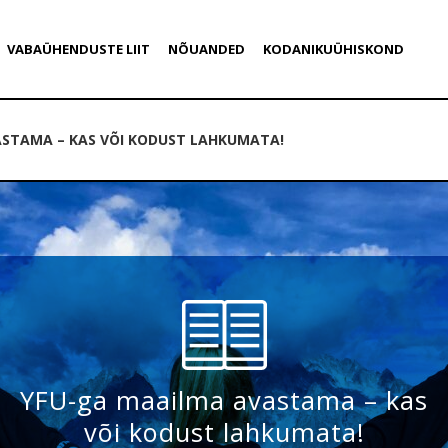
VABAÜHENDUSTE LIIT
NÕUANDED
KODANIKUÜHISKOND
ASTAMA – KAS VÕI KODUST LAHKUMATA!
YFU-ga maailma avastama – kas
või kodust lahkumata!