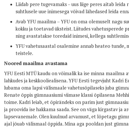
Liidab pere tugevamaks – uus liige peres aitab leida
suhtlusele uue inimesega võivad lähedased leida en
Avab YFU maailma – YFU on oma olemuselt nagu suur
kokku ja toetavad üksteist. Liitudes vahetusperede p
ning avastatakse toredaid inimesi, kellega suhtlemin
YFU vahetusaastal osalemine annab heateo tunde, mi
teistele.
Noored maailma avastama
YFU Eesti MTÜ kaudu on võimalik ka ise minna maailma a
lahkudes ja keskkooliealisena. YFU Eesti tegevjuht Kadri 
lubama oma lapsi välismaale vahetusõpilaseks juba gümnaa
Renate õppis gümnaasiumi viimase klassi õpilasena Mehhik
toime. Kadri leiab, et õpirändeks on parim just gümnaasiu
ja proovida ise hakkama saada. See on väga kirgastav ja a
lapsevanemale. Olen kuulnud arvamust, et lõpetagu gümnaa
ajal jõuab välismaal õppida. Mina aga pooldan just gümnaa