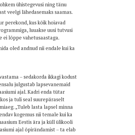
 rohkem ühistegevusi ning tänu
nast veelgi lähedasemaks saamas.
 perekond, kus kõik hoiavad
rogrammiga, luuakse uusi tutvusi
e ei lõppe vahetusaastaga.
da oled andnud nii endale kui ka
vastama – sedakorda ikkagi kodust
Eensalu julgustab lapsevanemaid
siumi ajal. Kadri enda tütar
os ja tuli seal suurepäraselt
miaeg. „Tuleb lasta lapsel minna
rendav kogemus nii temale kui ka
sium Eestis ära ja küll ülikooli
siumi ajal õpirändamist – ta elab