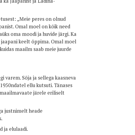
a ka Jaapanist ja Ladina-
tusest: „Meie peres on olnud
apanist. Omal moel on kõik need
aüks oma moodi ja huvide järgi. Ka
ka jaapani keelt õppima. Omal moel
, kuidas maailm saab meie juurde
gi varem. Sõja ja sellega kaasneva
1950ndatel ellu kutsuti. Tänases
maailmavaate järele eriliselt
a justnimelt heade
s.
 ja elulaadi.