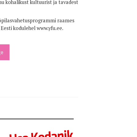
u kohalikust kultuurist ja tavadest
U õpilasvahetusprogrammi raames
 Eesti kodulehel www.yfu.ee.
ge