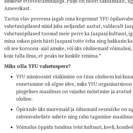
lühikese etteteatamisajaga. Palju on noori Saksamaalt, ag
Ameerikast.
Tartus elav pereema jagab oma kogemust YFU õpilasvahe
vahetusõpilased nüüd juba neljandat aastat, valdavalt Ja
vahetusõpilased toonud meie perre ka Jaapani kultuuri, ig
mina oskan päris hästi Jaapani toite teha ning hakkasin 
oli see koroona-ajal ainuke, või üks olulisemaid võimalusi
koju tulla ilma, et peaks ise kuskile reisima.”
Miks olla YFU vahetuspere?
YFU missioonist rääkimine on täna olulisem kui kuna
ennetamine oli algne idee, miks YFU organisatsioon 
pingelises maailmas on vajadus mõistmise ja avatud 
oluline.
Õpirände üks suuremaid ja õilsamaid eesmärke on ag
rahvusvaheliste suhete ning rahu tagamine maailma
Võimalus õppida tundma teist kultuuri, keeli, kombeid