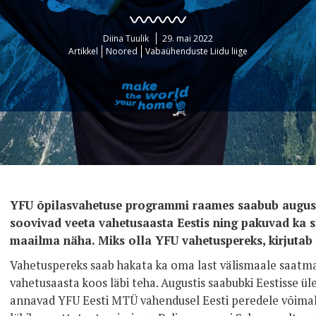
Diina Tuulik
29. mai 2022
Artikkel
Noored
Vabaühenduste Liidu liige
YFU õpilasvahetuse programmi raames saabub augustis
soovivad veeta vahetusaasta Eestis ning pakuvad ka s
maailma näha.
Miks olla YFU vahetuspereks, kirjutab
Vahetuspereks saab hakata ka oma last välismaale saatma
vahetusaasta koos läbi teha. Augustis saabubki Eestisse ü
annavad YFU Eesti MTÜ vahendusel Eesti peredele võimalu