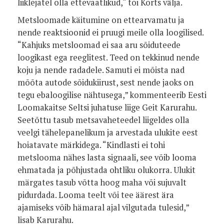
liiklejatel olla ettevaatlikud,“ tõi Korts välja.
Metsloomade käitumine on ettearvamatu ja
nende reaktsioonid ei pruugi meile olla loogilised.
“Kahjuks metsloomad ei saa aru sõiduteede
loogikast ega reeglitest. Teed on tekkinud nende
koju ja nende radadele. Samuti ei mõista nad
mõõta autode sõidukiirust, sest nende jaoks on
tegu ebaloogilise nähtusega,” kommenteerib Eesti
Loomakaitse Seltsi juhatuse liige Geit Karurahu.
Seetõttu tasub metsavaheteedel liigeldes olla
veelgi tähelepanelikum ja arvestada ulukite eest
hoiatavate märkidega. “Kindlasti ei tohi
metslooma nähes lasta signaali, see võib looma
ehmatada ja põhjustada ohtliku olukorra. Ulukit
märgates tasub võtta hoog maha või sujuvalt
pidurdada. Looma teelt või tee äärest ära
ajamiseks võib hämaral ajal vilgutada tulesid,”
lisab Karurahu.