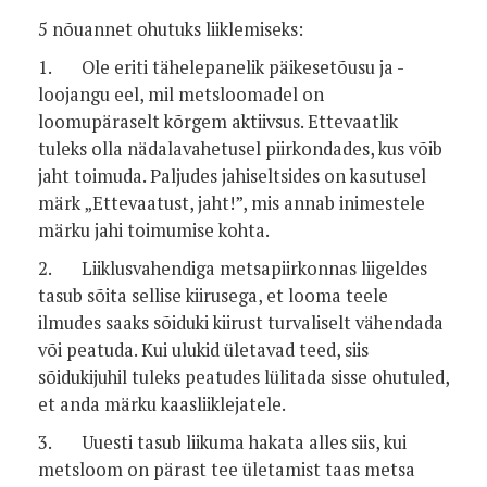
5 nõuannet ohutuks liiklemiseks:
1. Ole eriti tähelepanelik päikesetõusu ja -
loojangu eel, mil metsloomadel on
loomupäraselt kõrgem aktiivsus. Ettevaatlik
tuleks olla nädalavahetusel piirkondades, kus võib
jaht toimuda. Paljudes jahiseltsides on kasutusel
märk „Ettevaatust, jaht!”, mis annab inimestele
märku jahi toimumise kohta.
2. Liiklusvahendiga metsapiirkonnas liigeldes
tasub sõita sellise kiirusega, et looma teele
ilmudes saaks sõiduki kiirust turvaliselt vähendada
või peatuda. Kui ulukid ületavad teed, siis
sõidukijuhil tuleks peatudes lülitada sisse ohutuled,
et anda märku kaasliiklejatele.
3. Uuesti tasub liikuma hakata alles siis, kui
metsloom on pärast tee ületamist taas metsa