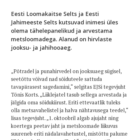
Eesti Loomakaitse Selts ja Eesti
Jahimeeste Selts kutsuvad inimesi üles
olema tähelepanelikud ja arvestama
metsloomadega. Alanud on hirvlaste
jooksu- ja jahihooaeg.
„Põtradel ja punahirvedel on jooksuaeg sügisel,
seetõttu võivad nad sõiduteele sattuda
tavapärasest sagedamini,“ selgitas EJSi tegevjuht
Tõnis Korts. „Liiklejatel tasub sellega arvestada ja
jälgida oma sõidukiirust. Eriti ettevaatlik tuleks
olla metsavahelistel ja halva nähtavusega teedel,“
lisas tegevjuht. „1. oktoobril algab ajujaht ning
koertega peetav jaht ja metsloomade liikuvus
suureneb eriti nädalavahetustel, mistõttu palume