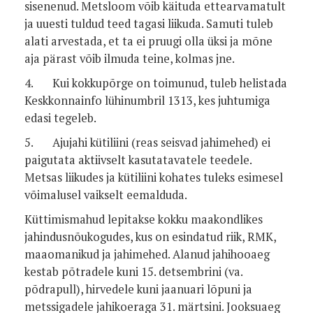
sisenenud. Metsloom võib käituda ettearvamatult
ja uuesti tuldud teed tagasi liikuda. Samuti tuleb
alati arvestada, et ta ei pruugi olla üksi ja mõne
aja pärast võib ilmuda teine, kolmas jne.
4. Kui kokkupõrge on toimunud, tuleb helistada
Keskkonnainfo lühinumbril 1313, kes juhtumiga
edasi tegeleb.
5. Ajujahi kütiliini (reas seisvad jahimehed) ei
paigutata aktiivselt kasutatavatele teedele.
Metsas liikudes ja kütiliini kohates tuleks esimesel
võimalusel vaikselt eemalduda.
Küttimismahud lepitakse kokku maakondlikes
jahindusnõukogudes, kus on esindatud riik, RMK,
maaomanikud ja jahimehed. Alanud jahihooaeg
kestab põtradele kuni 15. detsembrini (va.
põdrapull), hirvedele kuni jaanuari lõpuni ja
metssigadele jahikoeraga 31. märtsini. Jooksuaeg