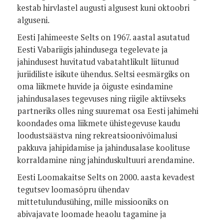
kestab hirvlastel augusti algusest kuni oktoobri
alguseni.
Eesti Jahimeeste Selts on 1967. aastal asutatud
Eesti Vabariigis jahindusega tegelevate ja
jahindusest huvitatud vabatahtlikult liitunud
juriidiliste isikute ühendus. Seltsi eesmärgiks on
oma liikmete huvide ja õiguste esindamine
jahindusalases tegevuses ning riigile aktiivseks
partneriks olles ning suuremat osa Eesti jahimehi
koondades oma liikmete ühistegevuse kaudu
loodustsäästva ning rekreatsioonivõimalusi
pakkuva jahipidamise ja jahindusalase koolituse
korraldamine ning jahinduskultuuri arendamine.
Eesti Loomakaitse Selts on 2000. aasta kevadest
tegutsev loomasõpru ühendav
mittetulundusühing, mille missiooniks on
abivajavate loomade heaolu tagamine ja