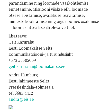
parandamine ning loomade väärkohtlemise
ennetamine. Missiooni viiakse ellu loomade
otsese abistamise, avalikkuse teavitamise,
inimeste koolitamise ning õigusloomes osalemise
ja loomakaitsealase järelevalve teel.
Lisateave:
Geit Karurahu
Eesti Loomakaitse Selts
Kommunikatsiooni- ja turundusjuht
+372 55505009
geit.karurahu@loomakaitse.ee
Andra Hamburg
Eesti Jahimeeste Selts
Pressiesindaja-toimetaja
tel 5685 4412
andra@ejs.ee