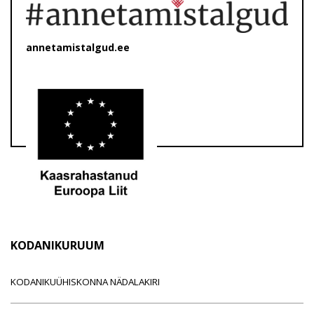
annetamistalgud.ee
KODANIKURUUM
KODANIKUÜHISKONNA NÄDALAKIRI