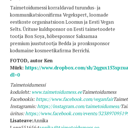
Taimetoidumessi korraldavad turundus- ja
kommunikatsioonifirma Vegekspert, loomade
eestkoste organisatsioon Loomus ja Eesti Vegan
Selts. Ürituse kuldsponsor on Eesti taimetoodete
tootja Bon Soya, hõbesponsor Saksamaa
premium juustutootja Bedda ja pronkssponsor
kodumaine kosmeetikafirma Berrichi.
FOTOD, autor Ken
Mürk:
https://www.dropbox.com/sh/2qgux153xpz
dl=0
Taimetoidumessi
koduleht:
www.taimetoidumess.ee
Taimetoidumess
Facebookis:
https://www.facebook.com/veganfair
Taimet
Instagramis:
https://instagram.com/taimetoidumess/
Tai
üritus:
https://www.facebook.com/events/32389709519
Lisateave:
Annika
Lepp5516564
annika@taimetoidumess.ee