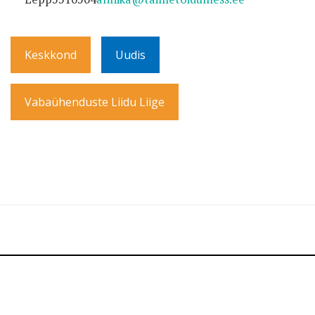
Keskkond
Uudis
Vabaühenduste Liidu Liige