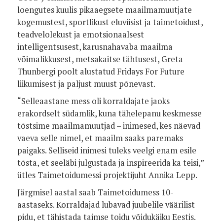
loengutes kuulis pikaaegsete maailmamuutjate
kogemustest, sportlikust eluviisist ja taimetoidust,
teadvelolekust ja emotsionaalsest
intelligentsusest, karusnahavaba maailma
võimalikkusest, metsakaitse tähtusest, Greta
Thunbergi poolt alustatud Fridays For Future
liikumisest ja paljust muust põnevast.
“Selleaastane mess oli korraldajate jaoks
erakordselt südamlik, kuna tähelepanu keskmesse
tõstsime maailmamuutjad – inimesed, kes näevad
vaeva selle nimel, et maailm saaks paremaks
paigaks. Selliseid inimesi tuleks veelgi enam esile
tõsta, et seeläbi julgustada ja inspireerida ka teisi,”
ütles Taimetoidumessi projektijuht Annika Lepp.
Järgmisel aastal saab Taimetoidumess 10-
aastaseks. Korraldajad lubavad juubelile väärilist
pidu, et tähistada taimse toidu võidukäiku Eestis.