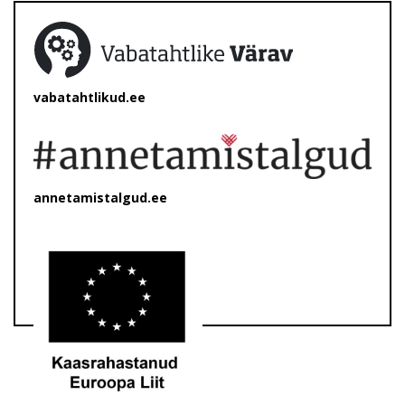
vabatahtlikud.ee
annetamistalgud.ee