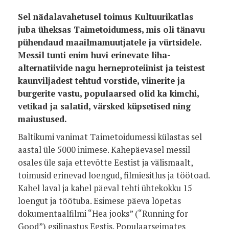
Sel nädalavahetusel toimus Kultuurikatlas
juba üheksas Taimetoidumess, mis oli tänavu
pühendaud maailmamuutjatele ja vürtsidele.
Messil tunti enim huvi erinevate liha-
alternatiivide nagu herneproteiinist ja teistest
kaunviljadest tehtud vorstide, viinerite ja
burgerite vastu, populaarsed olid ka kimchi,
vetikad ja salatid, värsked küpsetised ning
maiustused.
Baltikumi vanimat Taimetoidumessi külastas sel
aastal üle 5000 inimese. Kahepäevasel messil
osales üle saja ettevõtte Eestist ja välismaalt,
toimusid erinevad loengud, filmiesitlus ja töötoad.
Kahel laval ja kahel päeval tehti ühtekokku 15
loengut ja töötuba. Esimese päeva lõpetas
dokumentaalfilmi “Hea jooks” (“Running for
Good”) esilinastus Eestis. Populaarseimates