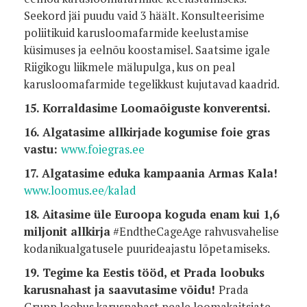
Seekord jäi puudu vaid 3 häält. Konsulteerisime
poliitikuid karusloomafarmide keelustamise
küsimuses ja eelnõu koostamisel. Saatsime igale
Riigikogu liikmele mälupulga, kus on peal
karusloomafarmide tegelikkust kujutavad kaadrid.
15. Korraldasime Loomaõiguste konverentsi.
16. Algatasime allkirjade kogumise foie gras
vastu:
www.foiegras.ee
17. Algatasime eduka kampaania Armas Kala!
www.loomus.ee/kalad
18. Aitasime üle Euroopa koguda enam kui 1,6
miljonit allkirja
#EndtheCageAge rahvusvahelise
kodanikualgatusele puurideajastu lõpetamiseks.
19. Tegime ka Eestis tööd, et Prada loobuks
karusnahast ja saavutasime võidu!
Prada
Grupp loobus karusnahast peale loomakaitsjate