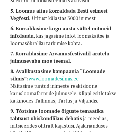
Seekord oli fookusteemaks aktivism.
5. Loomus aitas korraldada Eesti esimest
Vegfesti.
Üritust külastas 3000 inimest
6. Korraldasime kogu aasta vältel mitmeid
infolaudu,
kus jagasime infot loomakaitse ja
loomasõbraliku tarbimise kohta.
7. Korraldasime Arvamusfestivalil arutelu
julmusevaba moe teemal.
8. Avalikustasime kampaania “Loomade
silmis”:
www.loomadesilmis.ee
Näitasime tuntud inimeste reaktsioone
karusloomafarmide julmusele. Klippi esitletakse
ka kinodes Tallinnas, Tartus ja Viljandis.
9. Tõstsime loomade õiguste temaatika
tähtsust ühiskondlikus debatis
ja meedias,
initsieerides ohtralt kajastusi. Ajakirjanduses