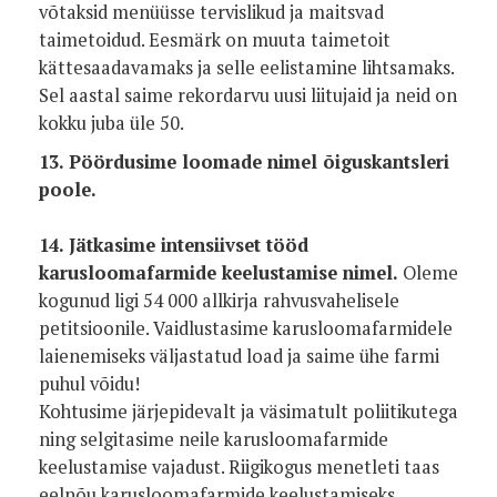
võtaksid menüüsse tervislikud ja maitsvad
taimetoidud. Eesmärk on muuta taimetoit
kättesaadavamaks ja selle eelistamine lihtsamaks.
Sel aastal saime rekordarvu uusi liitujaid ja neid on
kokku juba üle 50.
13. Pöördusime loomade nimel õiguskantsleri
poole.
14. Jätkasime intensiivset tööd
karusloomafarmide keelustamise nimel.
Oleme
kogunud ligi 54 000 allkirja rahvusvahelisele
petitsioonile. Vaidlustasime karusloomafarmidele
laienemiseks väljastatud load ja saime ühe farmi
puhul võidu!
Kohtusime järjepidevalt ja väsimatult poliitikutega
ning selgitasime neile karusloomafarmide
keelustamise vajadust. Riigikogus menetleti taas
eelnõu karusloomafarmide keelustamiseks.