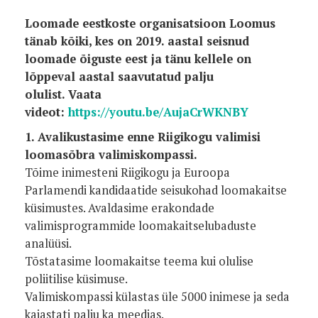
Loomade eestkoste organisatsioon Loomus
tänab kõiki, kes on 2019. aastal seisnud
loomade õiguste eest ja tänu kellele on
lõppeval aastal saavutatud palju
olulist.
Vaata
videot:
https://youtu.be/AujaCrWKNBY
1. Avalikustasime enne Riigikogu valimisi
loomasõbra valimiskompassi.
Tõime inimesteni Riigikogu ja Euroopa
Parlamendi kandidaatide seisukohad loomakaitse
küsimustes. Avaldasime erakondade
valimisprogrammide loomakaitselubaduste
analüüsi.
Tõstatasime loomakaitse teema kui olulise
poliitilise küsimuse.
Valimiskompassi külastas üle 5000 inimese ja seda
kajastati palju ka meedias.