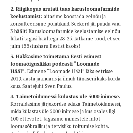
2. Riigikogus arutati taas karusloomafarmide
keelustamist:
aitasime koostada eelnõu ja
konsulteerisime poliitikuid. Seekord jäi puudu vaid
3 häält! Karusloomafarmide keelustamise eelnõu
lükati tagasi häältega 28-25. Jätkame tööd, et see
julm tööstusharu Eestist kaoks!
3. Hakkasime toimetama Eesti esimest
loomaõiguslikku podcasti “Loomade
Hääl”.
Esimene “Loomade Hääl” läks eetrisse
2019. aasta jaanuaris ja ilmub tänaseni kaks korda
kuus. Saatejuht Sven Paulus.
4. Taimetoidumessi külastas üle 5000 inimese.
Korraldasime järjekordse eduka Taimetoidumessi,
mida külastas üle 5000 inimese ja kus osales ligi
100 ettevõtet. Jagasime inimestele infot
loomasõbraliku ja tervisliku toitumise kohta.