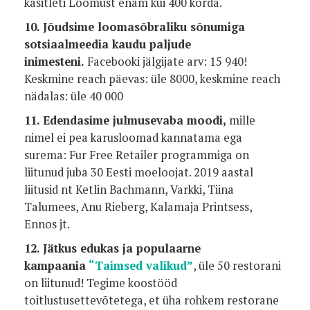
käsitleti Loomust enam kui 400 korda.
10. Jõudsime loomasõbraliku sõnumiga
sotsiaalmeedia kaudu paljude
inimesteni.
Facebooki jälgijate arv: 15 940!
Keskmine reach päevas: üle 8000, keskmine reach
nädalas: üle 40 000
11. Edendasime julmusevaba moodi,
mille
nimel ei pea karusloomad kannatama ega
surema: Fur Free Retailer programmiga on
liitunud juba 30 Eesti moeloojat. 2019 aastal
liitusid nt Ketlin Bachmann, Varkki, Tiina
Talumees, Anu Rieberg, Kalamaja Printsess,
Ennos jt.
12. Jätkus edukas ja populaarne
kampaania
“Taimsed valikud”
, üle 50 restorani
on liitunud! Tegime koostööd
toitlustusettevõtetega, et üha rohkem restorane