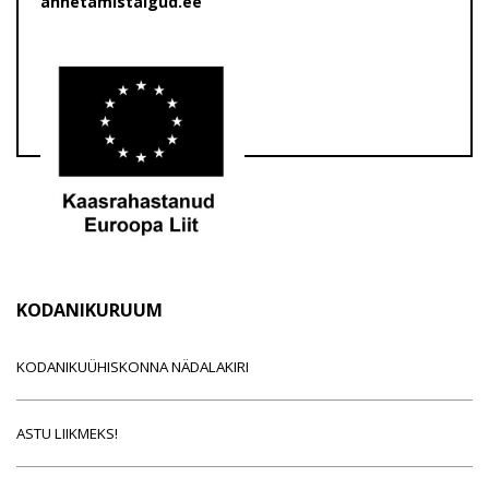
annetamistalgud.ee
KODANIKURUUM
KODANIKUÜHISKONNA NÄDALAKIRI
ASTU LIIKMEKS!