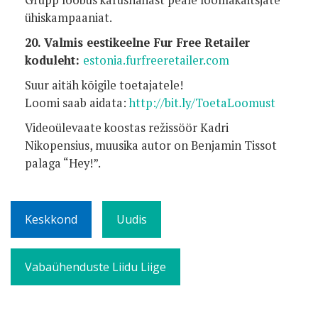
ühiskampaaniat.
20. Valmis eestikeelne Fur Free Retailer
koduleht:
estonia.furfreeretailer.com
Suur aitäh kõigile toetajatele!
Loomi saab aidata:
http://bit.ly/ToetaLoomust
Videoülevaate koostas režissöör Kadri
Nikopensius, muusika autor on Benjamin Tissot
palaga “Hey!”.
Keskkond
Uudis
Vabaühenduste Liidu Liige