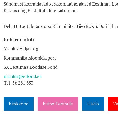
Sündmust korraldavad keskkonnaühendused Eestimaa Lo
Keskus ning Eesti Roheline Liikumine.
Debatti toetab Euroopa Kliimainitsiatiiv (EUKI). Uuri läh
Rohkem infot:
Mariliis Haljasorg
Kommunikatsiooniekspert
SA Eestimaa Looduse Fond
mariliis@elfond.ee
Tel: 56 231 633
Keskkond
Kutse Tantsule
Uudis
Va