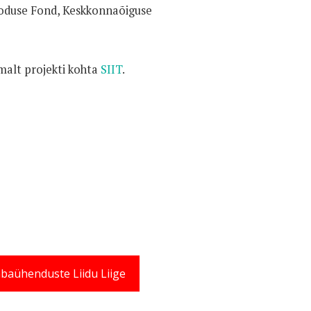
oduse Fond, Keskkonnaõiguse
emalt projekti kohta
SIIT
.
baühenduste Liidu Liige