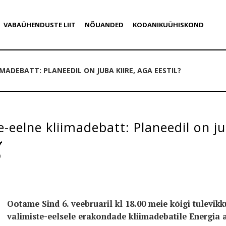
VABAÜHENDUSTE LIIT
NÕUANDED
KODANIKUÜHISKOND
IMADEBATT: PLANEEDIL ON JUBA KIIRE, AGA EESTIL?
e-eelne kliimadebatt: Planeedil on jub
9
Ootame Sind 6. veebruaril kl 18.00 meie kõigi tulevi
valimiste-eelsele erakondade kliimadebatile Energia 