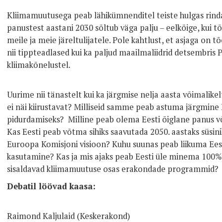
Kliimamuutusega peab lähikümnenditel teiste hulgas rinda p
panustest aastani 2030 sõltub väga palju – eelkõige, kui t
meile ja meie järeltulijatele. Pole kahtlust, et asjaga on 
nii tippteadlased kui ka paljud maailmaliidrid detsembris
kliimakõnelustel.
Uurime nii tänastelt kui ka järgmise nelja aasta võimalikelt
ei näi kiirustavat? Milliseid samme peab astuma järgmine
pidurdamiseks? Milline peab olema Eesti õiglane panus võ
Kas Eesti peab võtma sihiks saavutada 2050. aastaks süsin
Euroopa Komisjoni visioon? Kuhu suunas peab liikuma Eest
kasutamine? Kas ja mis ajaks peab Eesti üle minema 100%
sisaldavad kliimamuutuse osas erakondade programmid?
Debatil löövad kaasa:
Raimond Kaljulaid (Keskerakond)