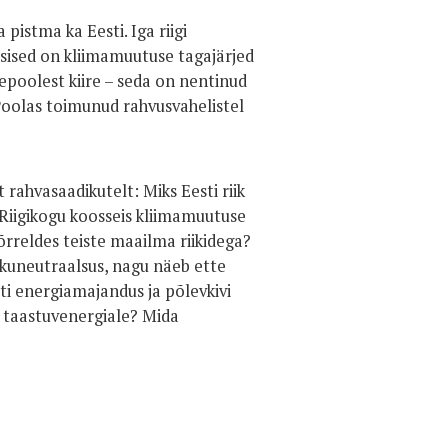
istma ka Eesti. Iga riigi
õsised on kliimamuutuse tagajärjed
tõepoolest kiire – seda on nentinud
 Poolas toimunud rahvusvahelistel
 rahvasaadikutelt: Miks Eesti riik
 Riigikogu koosseis kliimamuutuse
rreldes teiste maailma riikidega?
ikuneutraalsus, nagu näeb ette
i energiamajandus ja põlevkivi
 taastuvenergiale? Mida