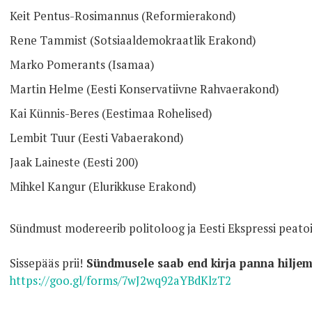
Keit Pentus-Rosimannus (Reformierakond)
Rene Tammist (Sotsiaaldemokraatlik Erakond)
Marko Pomerants (Isamaa)
Martin Helme (Eesti Konservatiivne Rahvaerakond)
Kai Künnis-Beres (Eestimaa Rohelised)
Lembit Tuur (Eesti Vabaerakond)
Jaak Laineste (Eesti 200)
Mihkel Kangur (Elurikkuse Erakond)
Sündmust modereerib politoloog ja Eesti Ekspressi peato
Sissepääs prii!
Sündmusele saab end kirja panna hiljema
https://goo.gl/forms/7wJ2wq92aYBdKlzT2