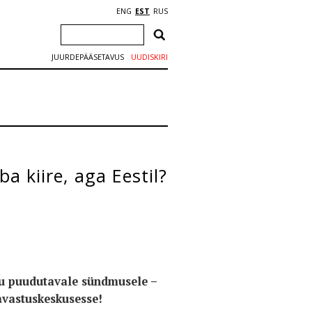
ENG
EST
RUS
JUURDEPÄÄSETAVUS
UUDISKIRI
a kiire, aga Eestil?
kku puudutavale sündmusele –
avastuskeskusesse!