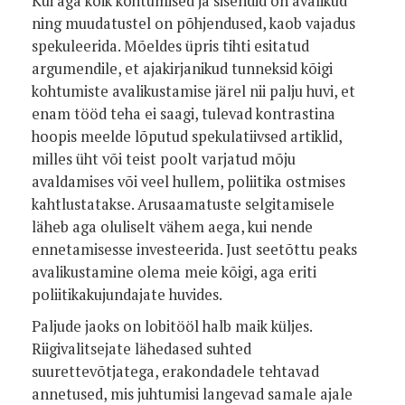
Kui aga kõik kohtumised ja sisendid on avalikud
ning muudatustel on põhjendused, kaob vajadus
spekuleerida. Mõeldes üpris tihti esitatud
argumendile, et ajakirjanikud tunneksid kõigi
kohtumiste avalikustamise järel nii palju huvi, et
enam tööd teha ei saagi, tulevad kontrastina
hoopis meelde lõputud spekulatiivsed artiklid,
milles üht või teist poolt varjatud mõju
avaldamises või veel hullem, poliitika ostmises
kahtlustatakse. Arusaamatuste selgitamisele
läheb aga oluliselt vähem aega, kui nende
ennetamisesse investeerida. Just seetõttu peaks
avalikustamine olema meie kõigi, aga eriti
poliitikakujundajate huvides.
Paljude jaoks on lobitööl halb maik küljes.
Riigivalitsejate lähedased suhted
suurettevõtjatega, erakondadele tehtavad
annetused, mis juhtumisi langevad samale ajale