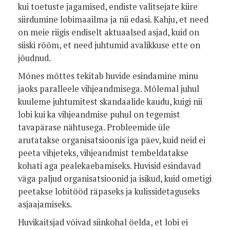
kui toetuste jagamised, endiste valitsejate kiire
siirdumine lobimaailma ja nii edasi. Kahju, et need
on meie riigis endiselt aktuaalsed asjad, kuid on
siiski rõõm, et need juhtumid avalikkuse ette on
jõudnud.
Mõnes mõttes tekitab huvide esindamine minu
jaoks paralleele vihjeandmisega. Mõlemal juhul
kuuleme juhtumitest skandaalide kaudu, kuigi nii
lobi kui ka vihjeandmise puhul on tegemist
tavapärase nähtusega. Probleemide üle
arutatakse organisatsioonis iga päev, kuid neid ei
peeta vihjeteks, vihjeandmist tembeldatakse
kohati aga pealekaebamiseks. Huvisid esindavad
väga paljud organisatsioonid ja isikud, kuid ometigi
peetakse lobitööd räpaseks ja kulissidetaguseks
asjaajamiseks.
Huvikaitsjad võivad siinkohal öelda, et lobi ei