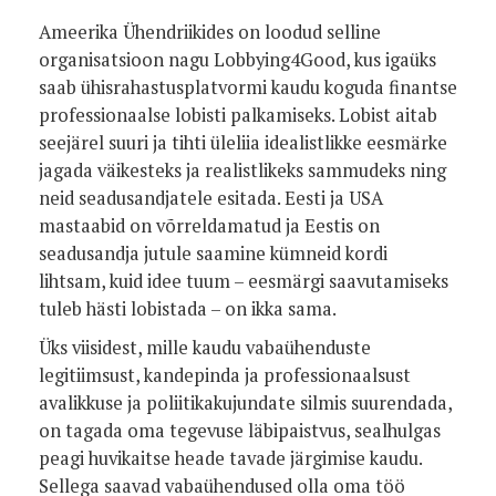
Ameerika Ühendriikides on loodud selline
organisatsioon nagu Lobbying4Good, kus igaüks
saab ühisrahastusplatvormi kaudu koguda finantse
professionaalse lobisti palkamiseks. Lobist aitab
seejärel suuri ja tihti üleliia idealistlikke eesmärke
jagada väikesteks ja realistlikeks sammudeks ning
neid seadusandjatele esitada. Eesti ja USA
mastaabid on võrreldamatud ja Eestis on
seadusandja jutule saamine kümneid kordi
lihtsam, kuid idee tuum – eesmärgi saavutamiseks
tuleb hästi lobistada – on ikka sama.
Üks viisidest, mille kaudu vabaühenduste
legitiimsust, kandepinda ja professionaalsust
avalikkuse ja poliitikakujundate silmis suurendada,
on tagada oma tegevuse läbipaistvus, sealhulgas
peagi huvikaitse heade tavade järgimise kaudu.
Sellega saavad vabaühendused olla oma töö