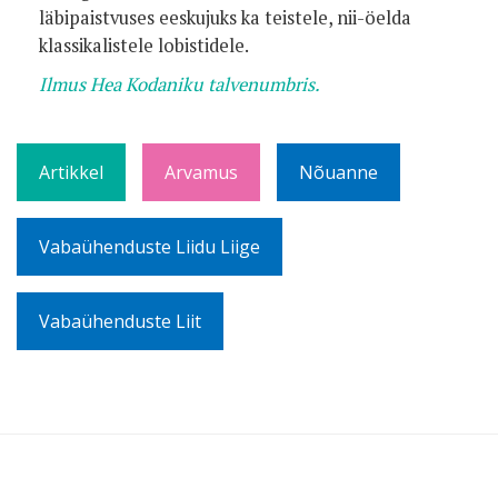
läbipaistvuses eeskujuks ka teistele, nii-öelda
klassikalistele lobistidele.
Ilmus Hea Kodaniku talvenumbris.
Artikkel
Arvamus
Nõuanne
Vabaühenduste Liidu Liige
Vabaühenduste Liit