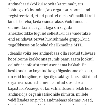
andmebaasi (või kui soovite karmimalt, siis
lobiregistri) loomine, kus organisatsioonid end
registreerivad, et eri pooltel oleks võimalik kiirelt
kindlaks teha, keda esindatakse. Võib tunduda
elementaarne, aga jalaga on segada
anekdootlikke lugusid sellest, kuidas väidetakse
end esindavat tervet huvirühmade gruppi, kuid
tegelikkuses on loodud üheliikmeline MTÜ.
Ideaalis võiks see andmebaas olla seotud tulevase
koosloome keskkonnaga, mis paari aasta jooksul
eelnõude infosüsteemi asendama hakkab. Et
keskkonda on kogutud kogu õigusloome elukaar,
on vaid loogiline, et iga õigusaktiga kaasa rääkinud
organisatsioonid ja nende antud sisend seal
kajastub. Peaaegu et kõrvalnähtusena tekib hulk
andmeid ja organisatsioonide nimistu, millele
veidi lisades ongi juba andmebaas olemas. Need,